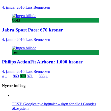
4. januar 2016
Lars Bennetzen
Gold
Jabra Sport Pace: 670 kroner
4. januar 2016
Lars Bennetzen
Test
Philips ActionFit Airborn: 1.000 kroner
4. januar 2016
Lars Bennetzen
Indlægsinddeling
«
1
…
869
870
871
…
883
»
Nyeste indlæg
TEST: Googles nye højttaler – skøn for alle i Googles
økosystem