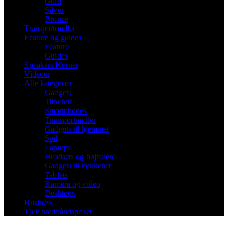
Gold
Silver
Bronze
Transportmidler
Feature og guides
Feature
Guides
Speakers Korner
Videoer
Alle kategorier
Gadgets
Tilbehør
Smartphones
Transportmidler
Gadgets til hjemmet
Spil
Laptops
Headsets og højttalere
Gadgets til køkkenet
Tablets
Kamera og video
Desktops
Business
Tjek bredbåndspriser