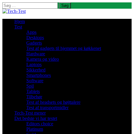
Søg
efter:
Hjem
Test
Apps
Desktops
Gadgets
Test af gadgets til hjemmet og køkkenet
Hardware
Kamera og video
Laptops
Sikkerhed
Smartphones
Software
Spil
Tablets
Tilbehør
Test af headsets og højttalere
Test af transportmidler
Tech-Test mener
Det bedste vi har testet
Editors choice
Platinum