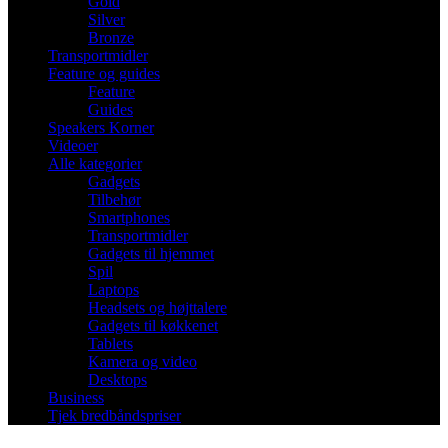
Gold
Silver
Bronze
Transportmidler
Feature og guides
Feature
Guides
Speakers Korner
Videoer
Alle kategorier
Gadgets
Tilbehør
Smartphones
Transportmidler
Gadgets til hjemmet
Spil
Laptops
Headsets og højttalere
Gadgets til køkkenet
Tablets
Kamera og video
Desktops
Business
Tjek bredbåndspriser