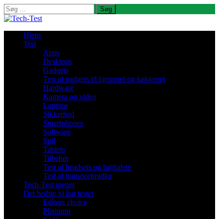
Søg
efter:
Hjem
Test
Apps
Desktops
Gadgets
Test af gadgets til hjemmet og køkkenet
Hardware
Kamera og video
Laptops
Sikkerhed
Smartphones
Software
Spil
Tablets
Tilbehør
Test af headsets og højttalere
Test af transportmidler
Tech-Test mener
Det bedste vi har testet
Editors choice
Platinum