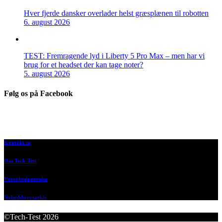
Hver fjerde dansker overlader helst græsplænen til robotten
6. august 2026
TEST: Fremragende lyd i Liberty 5 Pro Max – men har vi
brug for et headset der kan tage noter?
5. august 2026
Følg os på Facebook
Kontakt os
Om Tech-Test
Vores bedømmelse
Nyhedsbrevsarkiv
©Tech-Test 2026