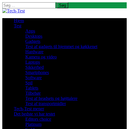
Søg
efter:
Hjem
Test
Apps
Desktops
Gadgets
Test af gadgets til hjemmet og køkkenet
Hardware
Kamera og video
Laptops
Sikkerhed
Smartphones
Software
Spil
Tablets
Tilbehør
Test af headsets og højttalere
Test af transportmidler
Tech-Test mener
Det bedste vi har testet
Editors choice
Platinum