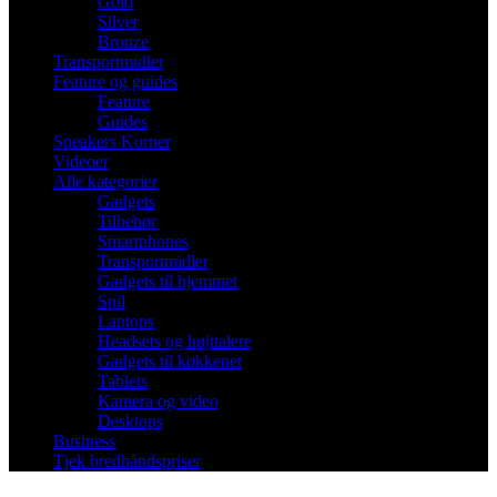
Gold
Silver
Bronze
Transportmidler
Feature og guides
Feature
Guides
Speakers Korner
Videoer
Alle kategorier
Gadgets
Tilbehør
Smartphones
Transportmidler
Gadgets til hjemmet
Spil
Laptops
Headsets og højttalere
Gadgets til køkkenet
Tablets
Kamera og video
Desktops
Business
Tjek bredbåndspriser