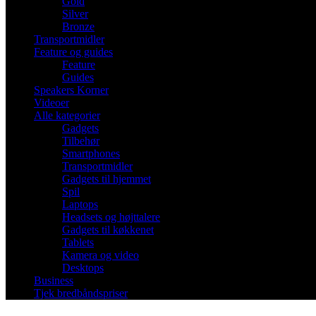
Gold
Silver
Bronze
Transportmidler
Feature og guides
Feature
Guides
Speakers Korner
Videoer
Alle kategorier
Gadgets
Tilbehør
Smartphones
Transportmidler
Gadgets til hjemmet
Spil
Laptops
Headsets og højttalere
Gadgets til køkkenet
Tablets
Kamera og video
Desktops
Business
Tjek bredbåndspriser