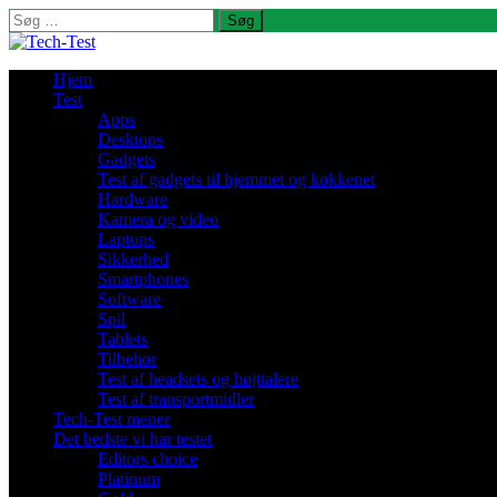
Søg
efter:
Hjem
Test
Apps
Desktops
Gadgets
Test af gadgets til hjemmet og køkkenet
Hardware
Kamera og video
Laptops
Sikkerhed
Smartphones
Software
Spil
Tablets
Tilbehør
Test af headsets og højttalere
Test af transportmidler
Tech-Test mener
Det bedste vi har testet
Editors choice
Platinum