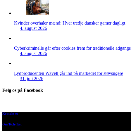
Kvinder overhaler mænd: Hver tredje dansker gamer dagligt
4. august 2026
Cyberkriminelle går efter cookies frem for traditionelle adgang
4. august 2026
Lydproducenten Wavell går ind på markedet for støvsugere
31. juli 2026
Følg os på Facebook
Kontakt os
Om Tech-Test