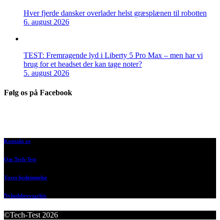
Hver fjerde dansker overlader helst græsplænen til robotten
6. august 2026
TEST: Fremragende lyd i Liberty 5 Pro Max – men har vi
brug for et headset der kan tage noter?
5. august 2026
Følg os på Facebook
Kontakt os
Om Tech-Test
Vores bedømmelse
Nyhedsbrevsarkiv
©Tech-Test 2026