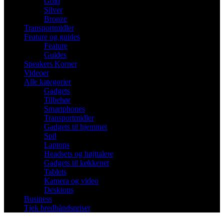
Gold
Silver
Bronze
Transportmidler
Feature og guides
Feature
Guides
Speakers Korner
Videoer
Alle kategorier
Gadgets
Tilbehør
Smartphones
Transportmidler
Gadgets til hjemmet
Spil
Laptops
Headsets og højttalere
Gadgets til køkkenet
Tablets
Kamera og video
Desktops
Business
Tjek bredbåndspriser