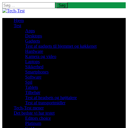
Søg
efter:
Hjem
Test
Apps
Desktops
Gadgets
Test af gadgets til hjemmet og køkkenet
Hardware
Kamera og video
Laptops
Sikkerhed
Smartphones
Software
Spil
Tablets
Tilbehør
Test af headsets og højttalere
Test af transportmidler
Tech-Test mener
Det bedste vi har testet
Editors choice
Platinum