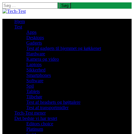
Søg
efter:
Hjem
Test
Apps
Desktops
Gadgets
Test af gadgets til hjemmet og køkkenet
Hardware
Kamera og video
Laptops
Sikkerhed
Smartphones
Software
Spil
Tablets
Tilbehør
Test af headsets og højttalere
Test af transportmidler
Tech-Test mener
Det bedste vi har testet
Editors choice
Platinum