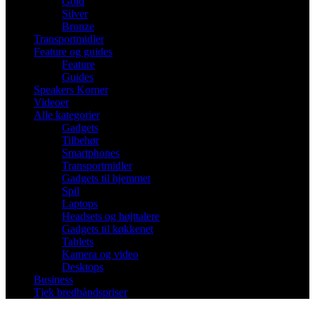
Gold
Silver
Bronze
Transportmidler
Feature og guides
Feature
Guides
Speakers Korner
Videoer
Alle kategorier
Gadgets
Tilbehør
Smartphones
Transportmidler
Gadgets til hjemmet
Spil
Laptops
Headsets og højttalere
Gadgets til køkkenet
Tablets
Kamera og video
Desktops
Business
Tjek bredbåndspriser