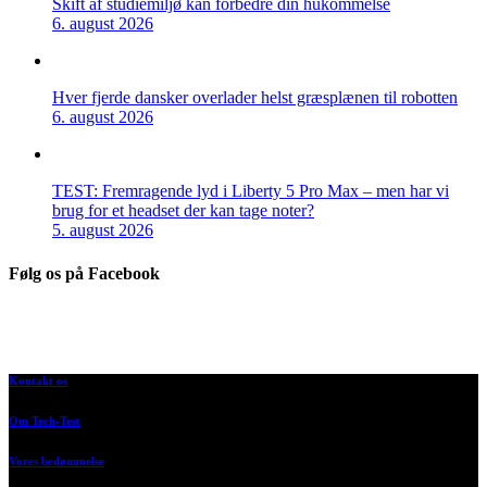
Skift af studiemiljø kan forbedre din hukommelse
6. august 2026
Hver fjerde dansker overlader helst græsplænen til robotten
6. august 2026
TEST: Fremragende lyd i Liberty 5 Pro Max – men har vi
brug for et headset der kan tage noter?
5. august 2026
Følg os på Facebook
Kontakt os
Om Tech-Test
Vores bedømmelse