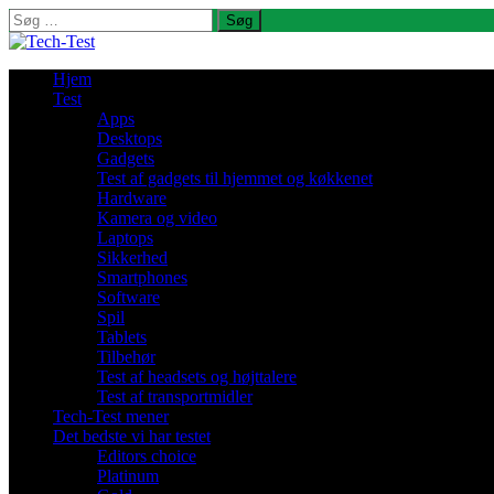
Søg
efter:
Hjem
Test
Apps
Desktops
Gadgets
Test af gadgets til hjemmet og køkkenet
Hardware
Kamera og video
Laptops
Sikkerhed
Smartphones
Software
Spil
Tablets
Tilbehør
Test af headsets og højttalere
Test af transportmidler
Tech-Test mener
Det bedste vi har testet
Editors choice
Platinum