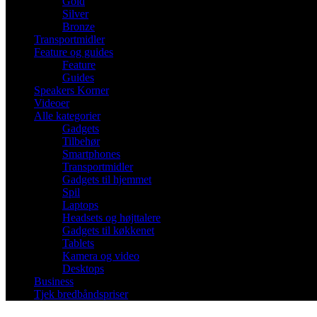
Gold
Silver
Bronze
Transportmidler
Feature og guides
Feature
Guides
Speakers Korner
Videoer
Alle kategorier
Gadgets
Tilbehør
Smartphones
Transportmidler
Gadgets til hjemmet
Spil
Laptops
Headsets og højttalere
Gadgets til køkkenet
Tablets
Kamera og video
Desktops
Business
Tjek bredbåndspriser