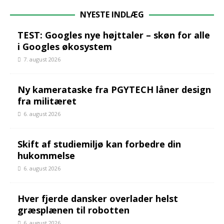
NYESTE INDLÆG
TEST: Googles nye højttaler – skøn for alle
i Googles økosystem
7. august 2026
Ny kamerataske fra PGYTECH låner design
fra militæret
6. august 2026
Skift af studiemiljø kan forbedre din
hukommelse
6. august 2026
Hver fjerde dansker overlader helst
græsplænen til robotten
6. august 2026