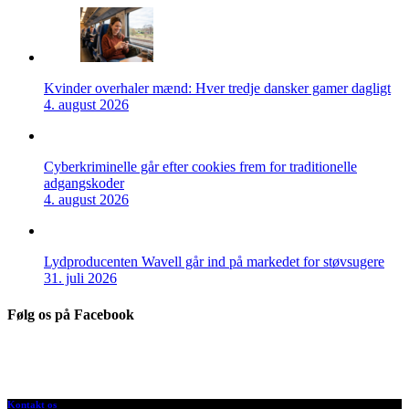
Kvinder overhaler mænd: Hver tredje dansker gamer dagligt
4. august 2026
Cyberkriminelle går efter cookies frem for traditionelle
adgangskoder
4. august 2026
Lydproducenten Wavell går ind på markedet for støvsugere
31. juli 2026
Følg os på Facebook
Kontakt os