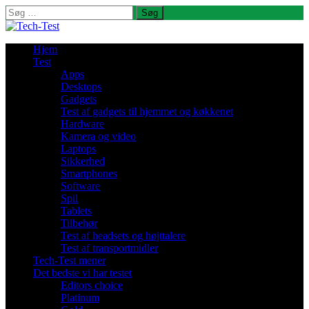
Søg
efter:
Hjem
Test
Apps
Desktops
Gadgets
Test af gadgets til hjemmet og køkkenet
Hardware
Kamera og video
Laptops
Sikkerhed
Smartphones
Software
Spil
Tablets
Tilbehør
Test af headsets og højttalere
Test af transportmidler
Tech-Test mener
Det bedste vi har testet
Editors choice
Platinum