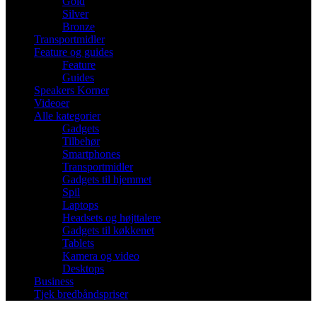
Gold
Silver
Bronze
Transportmidler
Feature og guides
Feature
Guides
Speakers Korner
Videoer
Alle kategorier
Gadgets
Tilbehør
Smartphones
Transportmidler
Gadgets til hjemmet
Spil
Laptops
Headsets og højttalere
Gadgets til køkkenet
Tablets
Kamera og video
Desktops
Business
Tjek bredbåndspriser