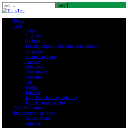
Søg
efter:
Hjem
Test
Apps
Desktops
Gadgets
Test af gadgets til hjemmet og køkkenet
Hardware
Kamera og video
Laptops
Sikkerhed
Smartphones
Software
Spil
Tablets
Tilbehør
Test af headsets og højttalere
Test af transportmidler
Tech-Test mener
Det bedste vi har testet
Editors choice
Platinum