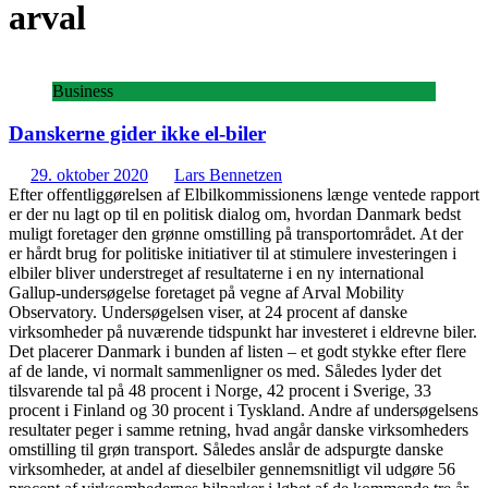
arval
Business
Danskerne gider ikke el-biler
29. oktober 2020
Lars Bennetzen
Efter offentliggørelsen af Elbilkommissionens længe ventede rapport
er der nu lagt op til en politisk dialog om, hvordan Danmark bedst
muligt foretager den grønne omstilling på transportområdet. At der
er hårdt brug for politiske initiativer til at stimulere investeringen i
elbiler bliver understreget af resultaterne i en ny international
Gallup-undersøgelse foretaget på vegne af Arval Mobility
Observatory. Undersøgelsen viser, at 24 procent af danske
virksomheder på nuværende tidspunkt har investeret i eldrevne biler.
Det placerer Danmark i bunden af listen – et godt stykke efter flere
af de lande, vi normalt sammenligner os med. Således lyder det
tilsvarende tal på 48 procent i Norge, 42 procent i Sverige, 33
procent i Finland og 30 procent i Tyskland. Andre af undersøgelsens
resultater peger i samme retning, hvad angår danske virksomheders
omstilling til grøn transport. Således anslår de adspurgte danske
virksomheder, at andel af dieselbiler gennemsnitligt vil udgøre 56