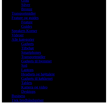
Gold
Silver
Bronze
Transportmidler
Feature og guides
Feature
Guides
Speakers Korner
Videoer
Alle kategorier
Gadgets
Tilbehør
Smartphones
Transportmidler
Gadgets til hjemmet
Spil
Laptops
Headsets og højttalere
Gadgets til køkkenet
Tablets
Kamera og video
Desktops
Business
Tjek bredbåndspriser