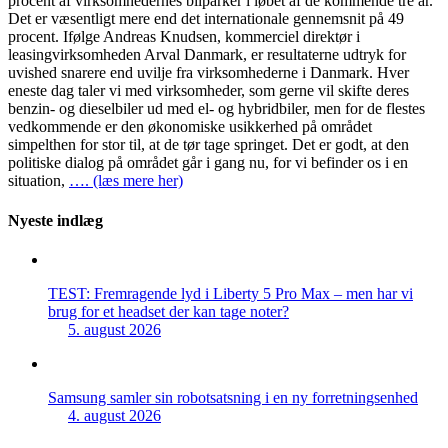
procent af virksomhedernes bilparker i løbet af de kommende tre år.
Det er væsentligt mere end det internationale gennemsnit på 49
procent. Ifølge Andreas Knudsen, kommerciel direktør i
leasingvirksomheden Arval Danmark, er resultaterne udtryk for
uvished snarere end uvilje fra virksomhederne i Danmark. Hver
eneste dag taler vi med virksomheder, som gerne vil skifte deres
benzin- og dieselbiler ud med el- og hybridbiler, men for de flestes
vedkommende er den økonomiske usikkerhed på området
simpelthen for stor til, at de tør tage springet. Det er godt, at den
politiske dialog på området går i gang nu, for vi befinder os i en
situation,
…. (læs mere her)
Nyeste indlæg
TEST: Fremragende lyd i Liberty 5 Pro Max – men har vi
brug for et headset der kan tage noter?
5. august 2026
Samsung samler sin robotsatsning i en ny forretningsenhed
4. august 2026