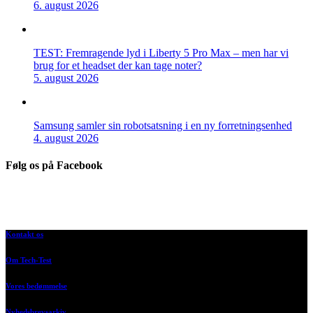
6. august 2026
TEST: Fremragende lyd i Liberty 5 Pro Max – men har vi
brug for et headset der kan tage noter?
5. august 2026
Samsung samler sin robotsatsning i en ny forretningsenhed
4. august 2026
Følg os på Facebook
Kontakt os
Om Tech-Test
Vores bedømmelse
Nyhedsbrevsarkiv