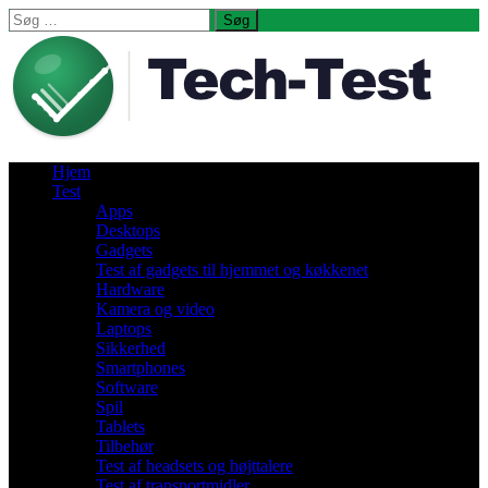
Søg
efter:
Hjem
Test
Apps
Desktops
Gadgets
Test af gadgets til hjemmet og køkkenet
Hardware
Kamera og video
Laptops
Sikkerhed
Smartphones
Software
Spil
Tablets
Tilbehør
Test af headsets og højttalere
Test af transportmidler