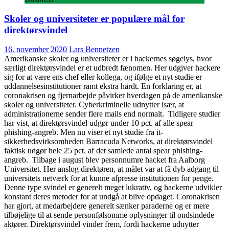
Skoler og universiteter er populære mål for
direktørsvindel
16. november 2020
Lars Bennetzen
Amerikanske skoler og universiteter er i hackernes søgelys, hvor
særligt direktørsvindel er et udbredt fænomen. Her udgiver hackere
sig for at være ens chef eller kollega, og ifølge et nyt studie er
uddannelsesinstitutioner ramt ekstra hårdt. En forklaring er, at
coronakrisen og fjernarbejde påvirker hverdagen på de amerikanske
skoler og universiteter. Cyberkriminelle udnytter især, at
administrationerne sender flere mails end normalt. Tidligere studier
har vist, at direktørsvindel udgør under 10 pct. af alle spear
phishing-angreb. Men nu viser et nyt studie fra it-
sikkerhedsvirksomheden Barracuda Networks, at direktørsvindel
faktisk udgør hele 25 pct. af det samlede antal spear phishing-
angreb. Tilbage i august blev personnumre hacket fra Aalborg
Universitet. Her anslog direktøren, at målet var at få dyb adgang til
universitets netværk for at kunne afpresse institutionen for penge.
Denne type svindel er generelt meget lukrativ, og hackerne udvikler
konstant deres metoder for at undgå at blive opdaget. Coronakrisen
har gjort, at medarbejdere generelt sænker paraderne og er mere
tilbøjelige til at sende personfølsomme oplysninger til ondsindede
aktører. Direktørsvindel vinder frem, fordi hackerne udnytter