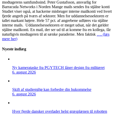
modtagerens samfundssind. Peter Gustafsson, ansvarlig for
Barracuda Networks i Norden Mange mails sendes fra stjålne konti
Studiet viser også, at hackerne misbruger interne mailkonti ved hvert
fjerde angreb på tværs af sektorer. Men for uddannelsessektoren er
tallet markant højere. Hele 57 pct. af angrebene udføres via stjålne
interne mails. Uddannelsessektoren er meget udsat, når det gælder
stjålne mailkonti. En mail, der ser ud til at komme fra en kollega, får
naturligvis modtageren til at sænke paraderne. Men faktisk
…. (læs
mere her)
Nyeste indlæg
Ny kamerataske fra PGYTECH låner design fra militæret
6. august 2026
Skift af studiemiljø kan forbedre din hukommelse
6. august 2026
Hver fjerde dansker overlader helst græsplænen til robotten