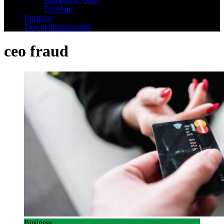
Desktops
Business
Tjek bredbåndspriser
ceo fraud
Business