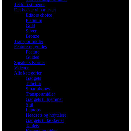
Tech-Test mener
Det bedste vi har testet
Editors choice
Platinum
Gold
Silver
Bronze
Transportmidler
Feature og guides
Feature
Guides
Speakers Korner
Videoer
Alle kategorier
Gadgets
Tilbehør
Smartphones
Transportmidler
Gadgets til hjemmet
Spil
Laptops
Headsets og højttalere
Gadgets til køkkenet
Tablets
Kamera og video