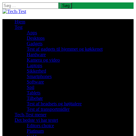
Søg
efter:
Hjem
Test
Apps
Desktops
Gadgets
Test af gadgets til hjemmet og køkkenet
Hardware
Kamera og video
Laptops
Sikkerhed
Smartphones
Software
Spil
Tablets
Tilbehør
Test af headsets og højttalere
Test af transportmidler
Tech-Test mener
Det bedste vi har testet
Editors choice
Platinum