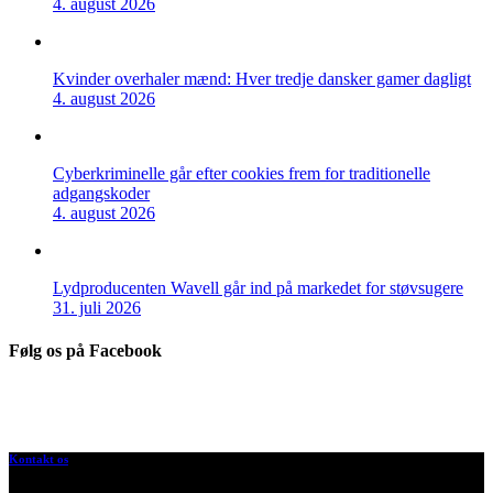
4. august 2026
Kvinder overhaler mænd: Hver tredje dansker gamer dagligt
4. august 2026
Cyberkriminelle går efter cookies frem for traditionelle
adgangskoder
4. august 2026
Lydproducenten Wavell går ind på markedet for støvsugere
31. juli 2026
Følg os på Facebook
Kontakt os