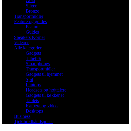
Gold
Silver
Bronze
Transportmidler
Feature og guides
Feature
Guides
Speakers Korner
Videoer
Alle kategorier
Gadgets
Tilbehør
Smartphones
Transportmidler
Gadgets til hjemmet
Spil
Laptops
Headsets og højttalere
Gadgets til køkkenet
Tablets
Kamera og video
Desktops
Business
Tjek bredbåndspriser