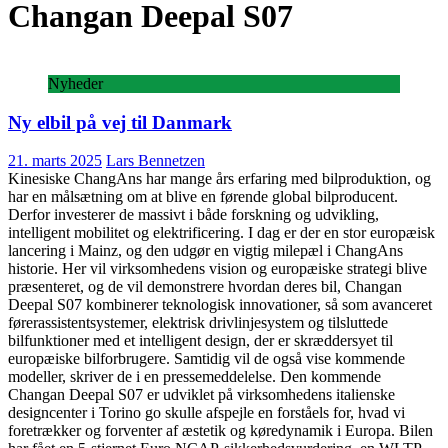
Changan Deepal S07
Nyheder
Ny elbil på vej til Danmark
21. marts 2025
Lars Bennetzen
Kinesiske ChangAns har mange års erfaring med bilproduktion, og
har en målsætning om at blive en førende global bilproducent.
Derfor investerer de massivt i både forskning og udvikling,
intelligent mobilitet og elektrificering. I dag er der en stor europæisk
lancering i Mainz, og den udgør en vigtig milepæl i ChangAns
historie. Her vil virksomhedens vision og europæiske strategi blive
præsenteret, og de vil demonstrere hvordan deres bil, Changan
Deepal S07 kombinerer teknologisk innovationer, så som avanceret
førerassistentsystemer, elektrisk drivlinjesystem og tilsluttede
bilfunktioner med et intelligent design, der er skræddersyet til
europæiske bilforbrugere. Samtidig vil de også vise kommende
modeller, skriver de i en pressemeddelelse. Den kommende
Changan Deepal S07 er udviklet på virksomhedens italienske
designcenter i Torino go skulle afspejle en forståels for, hvad vi
foretrækker og forventer af æstetik og køredynamik i Europa. Bilen