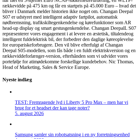
har fået en 5-stjernet Euro NCAP-sikkerhedsvurdering, en WLTP-
rækkevidde på 475 km og får en startpris på 45.000 Euro – hvad det
bliver i Danmark melder historien ikke noget om. Changan Deepal
S07 er udstyret med intelligent adaptiv fartpilot, automatisk
nødbremsning, trafikskiltegenkendelse og kørefunktioner som AR
head-up display og smart gestusgenkendelse. Changan DeepalL S07
repræsenterer vores engagement i at levere en æstetisk, tiltalendeog
intelligent fuldelektrisk bil, der forbedrer den daglige køreoplevelse
for europæiskeforbrugere. Den vil blive efterfulgt af Changan
Deepal S05-modellen, som fås både i en fuldt elektriskversion og en
rækkeviddeforlænger-version, efterhånden som vi udvider vores
portefølje for atimødekomme forskellige kundebehov. Nic Thomas,
Head of Marketing, Sales & Service Europe.
Nyeste indlæg
TEST: Fremragende lyd i Liberty 5 Pro Max – men har vi
brug for et headset der kan tage noter?
5. august 2026
Samsung samler sin robotsatsning i en ny forretningsenhed