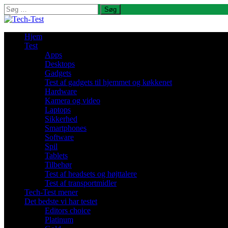
Søg
efter:
Hjem
Test
Apps
Desktops
Gadgets
Test af gadgets til hjemmet og køkkenet
Hardware
Kamera og video
Laptops
Sikkerhed
Smartphones
Software
Spil
Tablets
Tilbehør
Test af headsets og højttalere
Test af transportmidler
Tech-Test mener
Det bedste vi har testet
Editors choice
Platinum