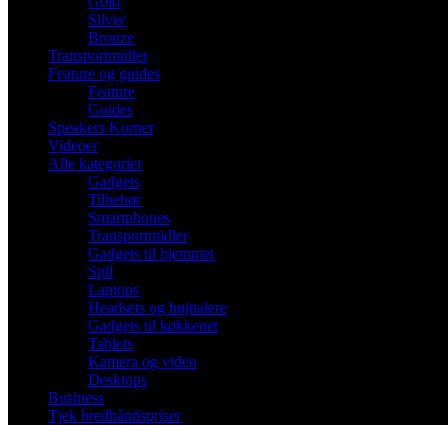
Gold
Silver
Bronze
Transportmidler
Feature og guides
Feature
Guides
Speakers Korner
Videoer
Alle kategorier
Gadgets
Tilbehør
Smartphones
Transportmidler
Gadgets til hjemmet
Spil
Laptops
Headsets og højttalere
Gadgets til køkkenet
Tablets
Kamera og video
Desktops
Business
Tjek bredbåndspriser