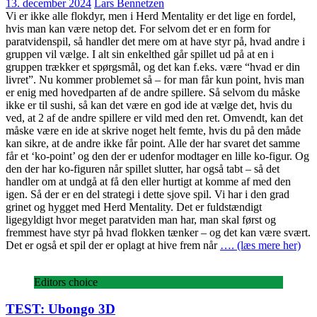
13. december 2024
Lars Bennetzen
Vi er ikke alle flokdyr, men i Herd Mentality er det lige en fordel,
hvis man kan være netop det. For selvom det er en form for
paratvidenspil, så handler det mere om at have styr på, hvad andre i
gruppen vil vælge. I alt sin enkelthed går spillet ud på at en i
gruppen trækker et spørgsmål, og det kan f.eks. være “hvad er din
livret”. Nu kommer problemet så – for man får kun point, hvis man
er enig med hovedparten af de andre spillere. Så selvom du måske
ikke er til sushi, så kan det være en god ide at vælge det, hvis du
ved, at 2 af de andre spillere er vild med den ret. Omvendt, kan det
måske være en ide at skrive noget helt femte, hvis du på den måde
kan sikre, at de andre ikke får point. Alle der har svaret det samme
får et ‘ko-point’ og den der er udenfor modtager en lille ko-figur. Og
den der har ko-figuren når spillet slutter, har også tabt – så det
handler om at undgå at få den eller hurtigt at komme af med den
igen. Så der er en del strategi i dette sjove spil. Vi har i den grad
grinet og hygget med Herd Mentality. Det er fuldstændigt
ligegyldigt hvor meget paratviden man har, man skal først og
fremmest have styr på hvad flokken tænker – og det kan være svært.
Det er også et spil der er oplagt at hive frem når
…. (læs mere her)
Editors choice
TEST: Ubongo 3D