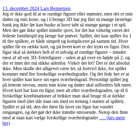
13. december 2024
Lars Bennetzen
Jeg er ikke god til at se rumlige figurer eller mønstre, men det er min
datter og min kone, og i Ubongo 3D har jeg fået så mange læstelige
bank jeg ikke før kan huske at have tabt så mange gange i et spil.
Men det gør ikke spillet mindre sjovt, for det har virkelig været det
fedeste familiespil jeg længe har prøvet. Spillet, der kan spilles fra 1
til fire spillere, er både simpelt og kompliceret på samme tid. Hver
spiller får en række kort, og på hvert kort er der trykt en figur. Den
figur skal så dækkes helt af et udvalg af rumlige figurer – minder
mest af alt om 3D-Tetrisfigurer – uden at gå over en højde på 2, og
der er intet der må stikke udenfor. Virker det let? Det er det absolut
ikke. Men skulle det alligevel være let, så fortvivl ikke, for spillet
kommer med fire forskellige sværhedsgrader. Og det fede her er at
hver spiller kan have sin egen sværhedsgrad. Personligt spiller jeg
på letteste niveau, mens min kone og datter skal udfordres lidt mere.
Hvert kort har kun en figur, men alt efter sværhedsgraden, op til 6
forskellige kombinationer af brikker man skal bruge til at dække
figuren med (det slår man om med en terning i starten af spillet).
Spillet er på tid, den der først får lavet sin figur har vundet
omgangen, og det gør det ikke mindre stressende. Netop den finte
med at man kan vælge forskellige sværhedsgrader
…. (læs mere
her)