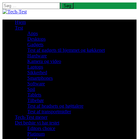
Søg
efter:
Hjem
Test
Apps
Desktops
Gadgets
Test af gadgets til hjemmet og køkkenet
Hardware
Kamera og video
Laptops
Sikkerhed
Smartphones
Software
Spil
Tablets
Tilbehør
Test af headsets og højttalere
Test af transportmidler
Tech-Test mener
Det bedste vi har testet
Editors choice
Platinum