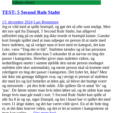
Editors choice
TEST: 5 Second Rule Stafet
13. december 2024
Lars Bennetzen
Jeg er vild med at spille brætspil, og gør det så ofte som muligt. Men
det nye spil fra Danspil, 5 Second Rule Stafet, har alligevel
udfordret mig på en måde jeg ikke troede et brætspil kunne. Ganske
kort foregår spillet med at man udpeger en person til at starte med
have stafetten, og så vælger man et kort med en kategori, det kan
f.eks. være “Ting der er blå”. Stafetten tændes og så har personen
der sidder med den ellers kun 5 sekunder til at nævne en ting der
passer i kategorien. Herefter giver man stafetten videre, og
nedtællingen starter i samme øjeblik den næste person modtager
stafetten (det sker automatisk), og næste person skal så komme med
yderligere en ting der passer i kategorien. Det lyder let, ikke? Men
når ikke må gentage tidligere svar, og i øvrigt er presset af stafetten
der med lys og lyd fortæller at tiden går, så bliver det hurtigt svært
og stressende – på den fede måde. Alle spillere får et antal ‘liv’ og
‘pas’. De første mister man hvis tiden løber ud, og de sidste kan man
bruge hvis man går totalt i sort. 5 Second Rule Stafet kan spille af
alle fra 8 år og op, siger Danspil, og her i huset har vi spillet det med
vores 11 årige datter, og det har været vildt sjovt. En af de fede ting
er, at det ikke kræver viden, og det er let at sortere i kategorierne så
man kan vælge
…. (læs mere her)