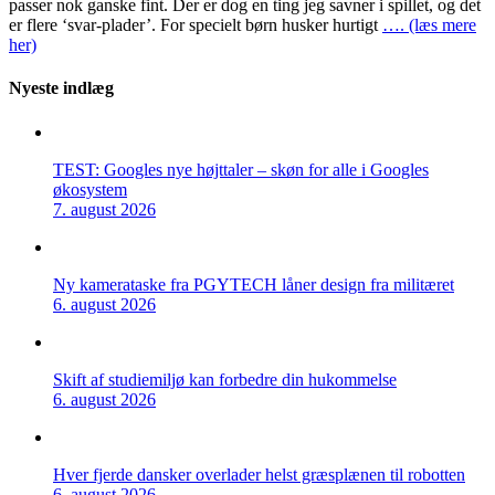
passer nok ganske fint. Der er dog en ting jeg savner i spillet, og det
er flere ‘svar-plader’. For specielt børn husker hurtigt
…. (læs mere
her)
Nyeste indlæg
TEST: Googles nye højttaler – skøn for alle i Googles
økosystem
7. august 2026
Ny kamerataske fra PGYTECH låner design fra militæret
6. august 2026
Skift af studiemiljø kan forbedre din hukommelse
6. august 2026
Hver fjerde dansker overlader helst græsplænen til robotten
6. august 2026