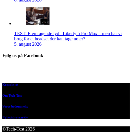
TEST: Fremragende lyd i Liberty 5 Pro Max – men har vi
brug for et headset der kan tage noter?
5. august 2026
Følg os på Facebook
Kontakt os
Om Tech-Test
Vores bedømmelse
Nyhedsbrevsarkiv
©Tech-Test 2026