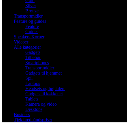
Gold
Silver
Bronze
Transportmidler
Feature og guides
Feature
Guides
Speakers Korner
Videoer
Alle kategorier
Gadgets
Tilbehør
Smartphones
Transportmidler
Gadgets til hjemmet
Spil
Laptops
Headsets og højttalere
Gadgets til køkkenet
Tablets
Kamera og video
Desktops
Business
Tjek bredbåndspriser