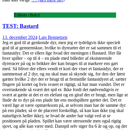
Editors choice
TEST: Bastard
13. december 2024
Lars Bennetzen
Jeg er god til at genkende dyr, men jeg er tydeligvis ikke specielt
god til at gennemskue, hvilke to dyrearter der er sat sammen til et
fantasidyr. Det er ellers lige hvad der meningen i Bastard. Her får
hver spiller – op til 4 – en plade med billeder af eksisterende
dyreracer på og to brikker der kan bruges til at markere ens gæt
med. Så bliver der ellers vendt et kort der viser et fantasidyr, der er
sammensat af 2 dyr, og nu skal man så skynde sig, for den der først
gætter hvilke 2 dyr der er brugt til at fremstille fantasidyret af, sætter
fingere på kortet og hvis svaret er rigtigt, så har man vundet. Det er
overraskende så svært det spil er. Ikke fordi det nødvendigvis er
svært at gætte at det er en elefant og en giraf der er brugt, men lige at
finde de to dyr på ens plade før ens modspillere gætter det. Det er
værd lige at være opmærksom på, at selvom man har de samme dyr
på ens plader, så er de placeret forskelligt, så kan kan ikke (og skal
naturligvis heller ikke), se hvad de andre har valgt ved at se
positionen på pladen. Spillet kan være stressende men også rigtig
sjovt, og alle kan være med. Danspil selv siger fra 6 år og op, og det