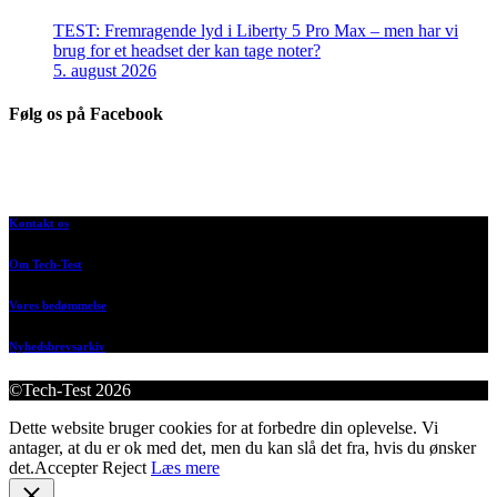
TEST: Fremragende lyd i Liberty 5 Pro Max – men har vi
brug for et headset der kan tage noter?
5. august 2026
Følg os på Facebook
Kontakt os
Om Tech-Test
Vores bedømmelse
Nyhedsbrevsarkiv
©Tech-Test 2026
Dette website bruger cookies for at forbedre din oplevelse. Vi
antager, at du er ok med det, men du kan slå det fra, hvis du ønsker
det.
Accepter
Reject
Læs mere