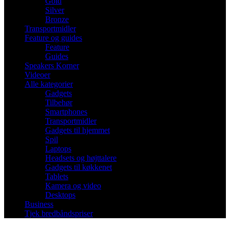
Gold
Silver
Bronze
Transportmidler
Feature og guides
Feature
Guides
Speakers Korner
Videoer
Alle kategorier
Gadgets
Tilbehør
Smartphones
Transportmidler
Gadgets til hjemmet
Spil
Laptops
Headsets og højttalere
Gadgets til køkkenet
Tablets
Kamera og video
Desktops
Business
Tjek bredbåndspriser