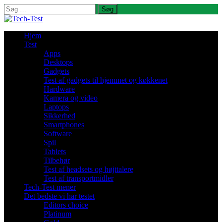
Søg
efter:
Hjem
Test
Apps
Desktops
Gadgets
Test af gadgets til hjemmet og køkkenet
Hardware
Kamera og video
Laptops
Sikkerhed
Smartphones
Software
Spil
Tablets
Tilbehør
Test af headsets og højttalere
Test af transportmidler
Tech-Test mener
Det bedste vi har testet
Editors choice
Platinum