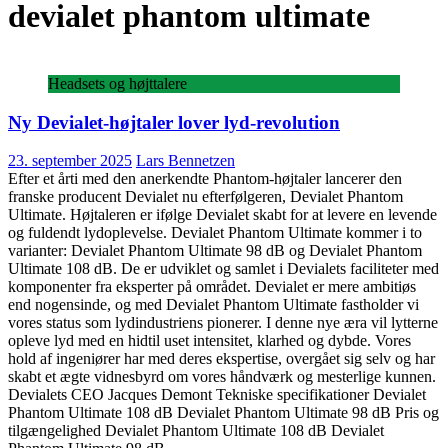
devialet phantom ultimate
Headsets og højttalere
Ny Devialet-højtaler lover lyd-revolution
23. september 2025
Lars Bennetzen
Efter et årti med den anerkendte Phantom-højtaler lancerer den
franske producent Devialet nu efterfølgeren, Devialet Phantom
Ultimate. Højtaleren er ifølge Devialet skabt for at levere en levende
og fuldendt lydoplevelse. Devialet Phantom Ultimate kommer i to
varianter: Devialet Phantom Ultimate 98 dB og Devialet Phantom
Ultimate 108 dB. De er udviklet og samlet i Devialets faciliteter med
komponenter fra eksperter på området. Devialet er mere ambitiøs
end nogensinde, og med Devialet Phantom Ultimate fastholder vi
vores status som lydindustriens pionerer. I denne nye æra vil lytterne
opleve lyd med en hidtil uset intensitet, klarhed og dybde. Vores
hold af ingeniører har med deres ekspertise, overgået sig selv og har
skabt et ægte vidnesbyrd om vores håndværk og mesterlige kunnen.
Devialets CEO Jacques Demont Tekniske specifikationer Devialet
Phantom Ultimate 108 dB Devialet Phantom Ultimate 98 dB Pris og
tilgængelighed Devialet Phantom Ultimate 108 dB Devialet