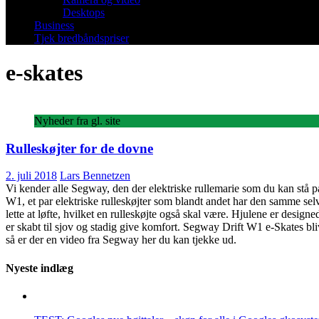
Desktops
Business
Tjek bredbåndspriser
e-skates
Nyheder fra gl. site
Rulleskøjter for de dovne
2. juli 2018
Lars Bennetzen
Vi kender alle Segway, den der elektriske rullemarie som du kan stå 
W1, et par elektriske rulleskøjter som blandt andet har den samme s
lette at løfte, hvilket en rulleskøjte også skal være. Hjulene er design
er skabt til sjov og stadig give komfort. Segway Drift W1 e-Skates blive
så er der en video fra Segway her du kan tjekke ud.
Nyeste indlæg