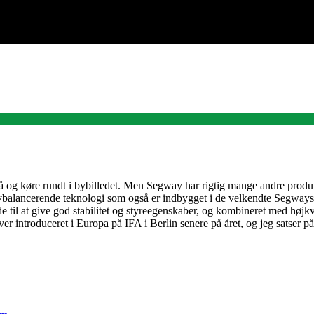
på og køre rundt i bybilledet. Men Segway har rigtig mange andre produ
elvbalancerende teknologi som også er indbygget i de velkendte Segway
ede til at give god stabilitet og styreegenskaber, og kombineret med højkv
r introduceret i Europa på IFA i Berlin senere på året, og jeg satser på a