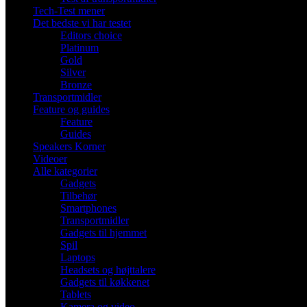
Tech-Test mener
Det bedste vi har testet
Editors choice
Platinum
Gold
Silver
Bronze
Transportmidler
Feature og guides
Feature
Guides
Speakers Korner
Videoer
Alle kategorier
Gadgets
Tilbehør
Smartphones
Transportmidler
Gadgets til hjemmet
Spil
Laptops
Headsets og højttalere
Gadgets til køkkenet
Tablets
Kamera og video