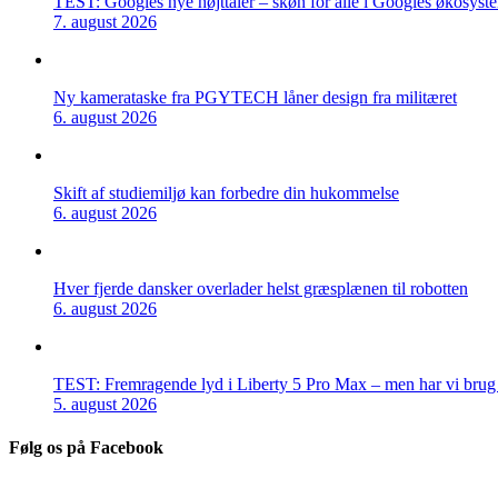
TEST: Googles nye højttaler – skøn for alle i Googles økosyst
7. august 2026
Ny kamerataske fra PGYTECH låner design fra militæret
6. august 2026
Skift af studiemiljø kan forbedre din hukommelse
6. august 2026
Hver fjerde dansker overlader helst græsplænen til robotten
6. august 2026
TEST: Fremragende lyd i Liberty 5 Pro Max – men har vi brug f
5. august 2026
Følg os på Facebook