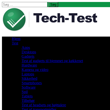
Søg
efter:
Hjem
Test
Apps
Desktops
Gadgets
Test af gadgets til hjemmet og køkkenet
Hardware
Kamera og video
Laptops
Sikkerhed
Smartphones
Software
Spil
Tablets
Tilbehør
Test af headsets og højttalere
Test af transportmidler