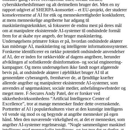
cybersikkerhedsfirmaer og alt derimellem bruger det. Men en ny
rapport udgivet af SHERPA-konsortiet – et EU-projekt, der studerer
konsekvenserne af AI for etik og menneskerettigheder konkluderer,
at mens menneskelige angriberne har adgang til
maskinlæringsteknikker, så fokuserer de endnu mest på deres mål
om at manipulere eksisterende AI-systemer til ondsindede formål
frem for at skabe nye angreb, der bruger maskinlæring.
Undersøgelsens primære fokus er på, hvordan ondsindede aktører
kan misbruge AI, maskinlæring og intelligente informationssystemer.
Forskerne identificerer en række potentielt ondsindede anvendelser
af AI, der er inden for rækkevidde af dagens angribere, herunder
afviklingen af ​​sofistikerede disinformation- og social engineering-
kampagner. Og mens undersøgelsen ikke fandt noget afgørende
bevis på, at ondsindede aktører i øjeblikket bruger AI til at
gennemføre cyberangreb, fremhæver de, at fjendtlige kræfter
allerede angriber og manipulerer eksisterende AI-systemer, som
anvendes af søgemaskiner, sociale medier, anbefalingswebsteder og
meget mere. F-Secures Andy Patel, der er forsker ved
sikkerhedsvirksomhedens “Artificial Intelligence Center of
Excellence”, tror at mange mennesker finder dette overraskende.
Portrætter af AI i populærkulturen viser at den kunstige intelligens
vil vende sig mod os og begynde at angribe mennesker på egen
hånd. Men den nuværende virkelighed er, at det er mennesker, som
angriber AI-systemer regelmæssigt. “Nogle sammenligner maskinel
intelligens med menneskelig intelligens, og jeg tror det er derfor, at