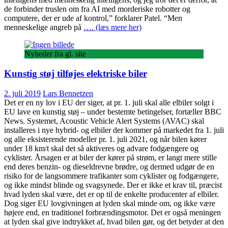
de forbinder truslen om fra AI med morderiske robotter og
computere, der er ude af kontrol,” forklarer Patel. “Men
menneskelige angreb på
…. (læs mere her)
Nyheder fra gl. site
Kunstig støj tilføjes elektriske biler
2. juli 2019
Lars Bennetzen
Det er en ny lov i EU der siger, at pr. 1. juli skal alle elbiler solgt i
EU lave en kunstig støj – under bestemte betingelser, fortæller BBC
News. Systemet, Acoustic Vehicle Alert Systems (AVAC) skal
installeres i nye hybrid- og elbiler der kommer på markedet fra 1. juli
og alle eksisterende modeller pr. 1. juli 2021, og når bilen kører
under 18 km/t skal det så aktiveres og advare fodgængere og
cyklister. Årsagen er at biler der kører på strøm, er langt mere stille
end deres benzin- og dieseldrevne brødre, og dermed udgør de en
risiko for de langsommere trafikanter som cyklister og fodgængere,
og ikke mindst blinde og svagsynede. Der er ikke et krav til, præcist
hvad lyden skal være, det er op til de enkelte producenter af elbiler.
Dog siger EU lovgivningen at lyden skal minde om, og ikke være
højere end, en traditionel forbrændingsmotor. Det er også meningen
at lyden skal give indtrykket af, hvad bilen gør, og det betyder at den