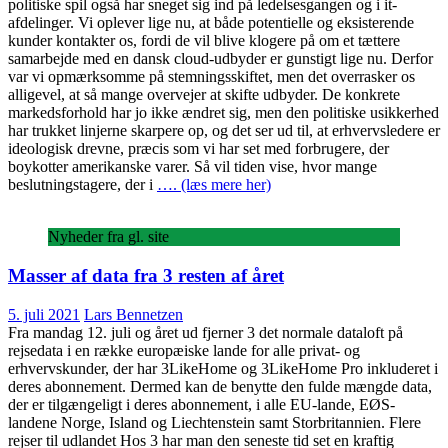
politiske spil også har sneget sig ind på ledelsesgangen og i it-
afdelinger. Vi oplever lige nu, at både potentielle og eksisterende
kunder kontakter os, fordi de vil blive klogere på om et tættere
samarbejde med en dansk cloud-udbyder er gunstigt lige nu. Derfor
var vi opmærksomme på stemningsskiftet, men det overrasker os
alligevel, at så mange overvejer at skifte udbyder. De konkrete
markedsforhold har jo ikke ændret sig, men den politiske usikkerhed
har trukket linjerne skarpere op, og det ser ud til, at erhvervsledere er
ideologisk drevne, præcis som vi har set med forbrugere, der
boykotter amerikanske varer. Så vil tiden vise, hvor mange
beslutningstagere, der i
…. (læs mere her)
Nyheder fra gl. site
Masser af data fra 3 resten af året
5. juli 2021
Lars Bennetzen
Fra mandag 12. juli og året ud fjerner 3 det normale dataloft på
rejsedata i en række europæiske lande for alle privat- og
erhvervskunder, der har 3LikeHome og 3LikeHome Pro inkluderet i
deres abonnement. Dermed kan de benytte den fulde mængde data,
der er tilgængeligt i deres abonnement, i alle EU-lande, EØS-
landene Norge, Island og Liechtenstein samt Storbritannien. Flere
rejser til udlandet Hos 3 har man den seneste tid set en kraftig