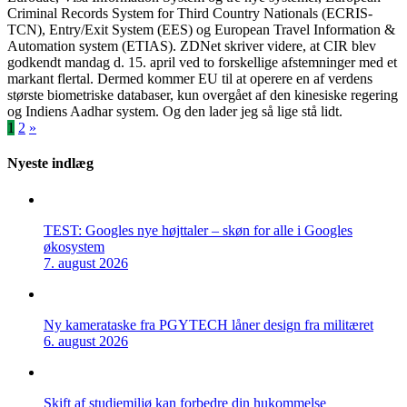
Criminal Records System for Third Country Nationals (ECRIS-
TCN), Entry/Exit System (EES) og European Travel Information &
Automation system (ETIAS). ZDNet skriver videre, at CIR blev
godkendt mandag d. 15. april ved to forskellige afstemninger med et
markant flertal. Dermed kommer EU til at operere en af verdens
største biometriske databaser, kun overgået af den kinesiske regering
og Indiens Aadhar system. Og den lader jeg så lige stå lidt.
Indlægsinddeling
1
2
»
Nyeste indlæg
TEST: Googles nye højttaler – skøn for alle i Googles
økosystem
7. august 2026
Ny kamerataske fra PGYTECH låner design fra militæret
6. august 2026
Skift af studiemiljø kan forbedre din hukommelse