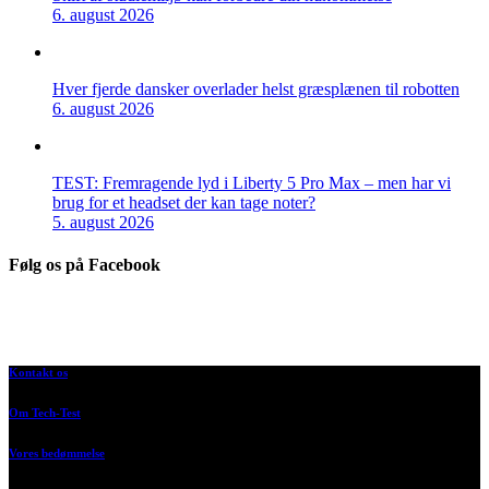
6. august 2026
Hver fjerde dansker overlader helst græsplænen til robotten
6. august 2026
TEST: Fremragende lyd i Liberty 5 Pro Max – men har vi
brug for et headset der kan tage noter?
5. august 2026
Følg os på Facebook
Kontakt os
Om Tech-Test
Vores bedømmelse