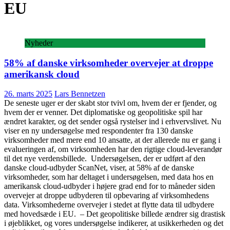
EU
Nyheder
58% af danske virksomheder overvejer at droppe
amerikansk cloud
26. marts 2025
Lars Bennetzen
De seneste uger er der skabt stor tvivl om, hvem der er fjender, og
hvem der er venner. Det diplomatiske og geopolitiske spil har
ændret karakter, og det sender også rystelser ind i erhvervslivet. Nu
viser en ny undersøgelse med respondenter fra 130 danske
virksomheder med mere end 10 ansatte, at der allerede nu er gang i
evalueringen af, om virksomheden har den rigtige cloud-leverandør
til det nye verdensbillede. Undersøgelsen, der er udført af den
danske cloud-udbyder ScanNet, viser, at 58% af de danske
virksomheder, som har deltaget i undersøgelsen, med data hos en
amerikansk cloud-udbyder i højere grad end for to måneder siden
overvejer at droppe udbyderen til opbevaring af virksomhedens
data. Virksomhederne overvejer i stedet at flytte data til udbydere
med hovedsæde i EU. – Det geopolitiske billede ændrer sig drastisk
i øjeblikket, og vores undersøgelse indikerer, at usikkerheden og det