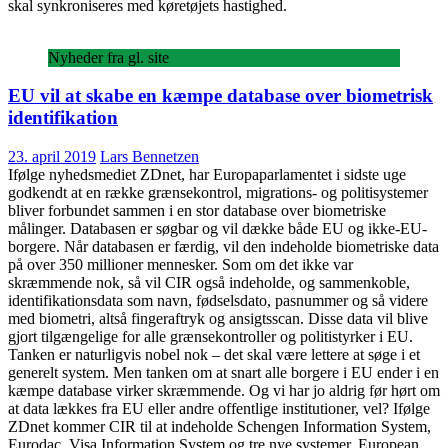
skal synkroniseres med køretøjets hastighed.
Nyheder fra gl. site
EU vil at skabe en kæmpe database over biometrisk
identifikation
23. april 2019
Lars Bennetzen
Ifølge nyhedsmediet ZDnet, har Europaparlamentet i sidste uge
godkendt at en række grænsekontrol, migrations- og politisystemer
bliver forbundet sammen i en stor database over biometriske
målinger. Databasen er søgbar og vil dække både EU og ikke-EU-
borgere. Når databasen er færdig, vil den indeholde biometriske data
på over 350 millioner mennesker. Som om det ikke var
skræmmende nok, så vil CIR også indeholde, og sammenkoble,
identifikationsdata som navn, fødselsdato, pasnummer og så videre
med biometri, altså fingeraftryk og ansigtsscan. Disse data vil blive
gjort tilgængelige for alle grænsekontroller og politistyrker i EU.
Tanken er naturligvis nobel nok – det skal være lettere at søge i et
generelt system. Men tanken om at snart alle borgere i EU ender i en
kæmpe database virker skræmmende. Og vi har jo aldrig før hørt om
at data lækkes fra EU eller andre offentlige institutioner, vel? Ifølge
ZDnet kommer CIR til at indeholde Schengen Information System,
Eurodac, Visa Information System og tre nye systemer, European