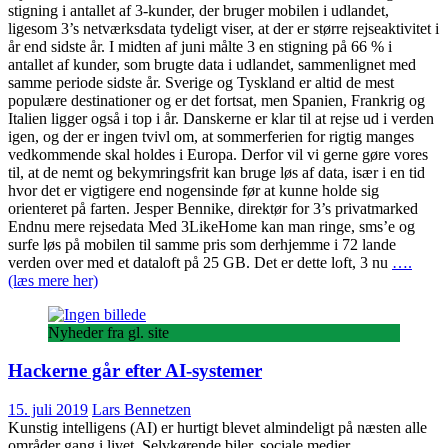
stigning i antallet af 3-kunder, der bruger mobilen i udlandet,
ligesom 3’s netværksdata tydeligt viser, at der er større rejseaktivitet i
år end sidste år. I midten af juni målte 3 en stigning på 66 % i
antallet af kunder, som brugte data i udlandet, sammenlignet med
samme periode sidste år. Sverige og Tyskland er altid de mest
populære destinationer og er det fortsat, men Spanien, Frankrig og
Italien ligger også i top i år. Danskerne er klar til at rejse ud i verden
igen, og der er ingen tvivl om, at sommerferien for rigtig manges
vedkommende skal holdes i Europa. Derfor vil vi gerne gøre vores
til, at de nemt og bekymringsfrit kan bruge løs af data, især i en tid
hvor det er vigtigere end nogensinde før at kunne holde sig
orienteret på farten. Jesper Bennike, direktør for 3’s privatmarked
Endnu mere rejsedata Med 3LikeHome kan man ringe, sms’e og
surfe løs på mobilen til samme pris som derhjemme i 72 lande
verden over med et dataloft på 25 GB. Det er dette loft, 3 nu
….
(læs mere her)
Nyheder fra gl. site
Hackerne går efter AI-systemer
15. juli 2019
Lars Bennetzen
Kunstig intelligens (AI) er hurtigt blevet almindeligt på næsten alle
områder gang i livet. Selvkørende biler, sociale medier,