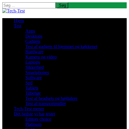
Søg
efter:
Hjem
Test
Apps
Desktops
Gadgets
Test af gadgets til hjemmet og køkkenet
Hardware
Kamera og video
Laptops
Sikkerhed
Smartphones
Software
Spil
Tablets
Tilbehør
Test af headsets og højttalere
Test af transportmidler
Tech-Test mener
Det bedste vi har testet
Editors choice
Platinum