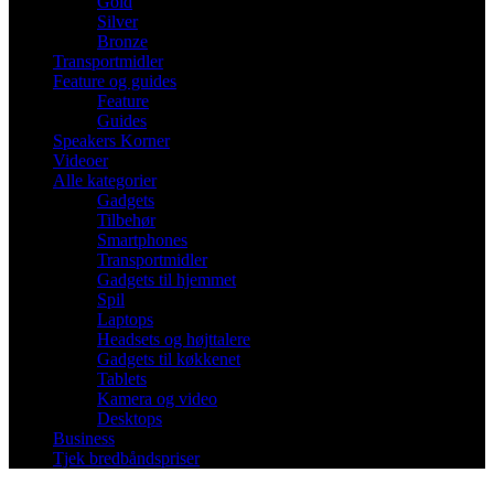
Gold
Silver
Bronze
Transportmidler
Feature og guides
Feature
Guides
Speakers Korner
Videoer
Alle kategorier
Gadgets
Tilbehør
Smartphones
Transportmidler
Gadgets til hjemmet
Spil
Laptops
Headsets og højttalere
Gadgets til køkkenet
Tablets
Kamera og video
Desktops
Business
Tjek bredbåndspriser