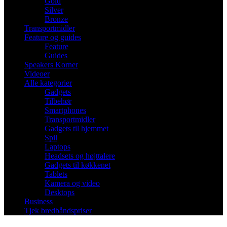
Gold
Silver
Bronze
Transportmidler
Feature og guides
Feature
Guides
Speakers Korner
Videoer
Alle kategorier
Gadgets
Tilbehør
Smartphones
Transportmidler
Gadgets til hjemmet
Spil
Laptops
Headsets og højttalere
Gadgets til køkkenet
Tablets
Kamera og video
Desktops
Business
Tjek bredbåndspriser