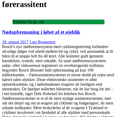
førerassitent
Nyheder fra gl. site
Nødopbremsning i løbet af et øjeblik
29. august 2017
Lars Bennetzen
Bosch’s nye nødbremsesystem med cyklistregistrering forhindrer
alvorlige følger ved uheld mellem bil og cykel, ved automatisk at få
bilen til at stoppe helt fra 40 km/t. Alle kommer godt igennem
hændelsen, rystede, men uskadte. Så snart nødbremsesystemets
radar- eller videosensor registrerer en overhængende kollision,
begynder Bosch iBooster fuld opbremsning på kun 190
millisekunder. – Førerassistentsystemer er næste skridt på vejen mod
kørsel uden ulykker. Disse elektroniske assistenter er altid
opmærksomme, og i nødsituationer reagerer de hurtigere end
mennesker. De hjælper målrettet bilisterne, når de har brug for det –
i tæt bytrafik, siger Dirk Hoheisel fra ledelsen hos Bosch.
Nødbremsesystemer er et af de mest nyttige assistentsystemer, især
når det drejer sig om at reagere på cyklister og fodgængere, de mest
udsatte trafikanter. Mere beskyttelse af de svageste I Tyskland er
cyklister involveret i en fjerdedel af alle ulykker med personskade.