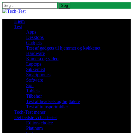
Søg
efter:
Hjem
Test
Apps
Desktops
Gadgets
Test af gadgets til hjemmet og køkkenet
Hardware
Kamera og video
Laptops
Sikkerhed
Smartphones
Software
Spil
Tablets
Tilbehør
Test af headsets og højttalere
Test af transportmidler
Tech-Test mener
Det bedste vi har testet
Editors choice
Platinum