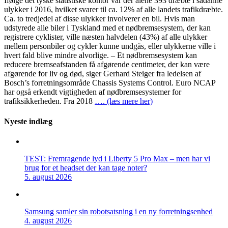
Ifølge det tyske statistiske kontor var der alene 393 dræbte i sådanne
ulykker i 2016, hvilket svarer til ca. 12% af alle landets trafikdræbte.
Ca. to tredjedel af disse ulykker involverer en bil. Hvis man
udstyrede alle biler i Tyskland med et nødbremsesystem, der kan
registrere cyklister, ville næsten halvdelen (43%) af alle ulykker
mellem personbiler og cykler kunne undgås, eller ulykkerne ville i
hvert fald blive mindre alvorlige. – Et nødbremsesystem kan
reducere bremseafstanden få afgørende centimeter, der kan være
afgørende for liv og død, siger Gerhard Steiger fra ledelsen af
Bosch’s forretningsområde Chassis Systems Control. Euro NCAP
har også erkendt vigtigheden af nødbremsesystemer for
trafiksikkerheden. Fra 2018
…. (læs mere her)
Nyeste indlæg
TEST: Fremragende lyd i Liberty 5 Pro Max – men har vi
brug for et headset der kan tage noter?
5. august 2026
Samsung samler sin robotsatsning i en ny forretningsenhed
4. august 2026