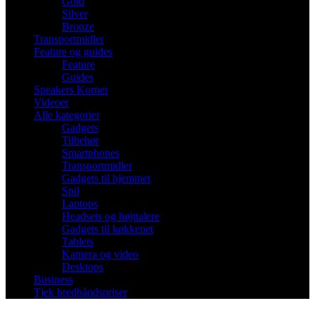
Gold
Silver
Bronze
Transportmidler
Feature og guides
Feature
Guides
Speakers Korner
Videoer
Alle kategorier
Gadgets
Tilbehør
Smartphones
Transportmidler
Gadgets til hjemmet
Spil
Laptops
Headsets og højttalere
Gadgets til køkkenet
Tablets
Kamera og video
Desktops
Business
Tjek bredbåndspriser