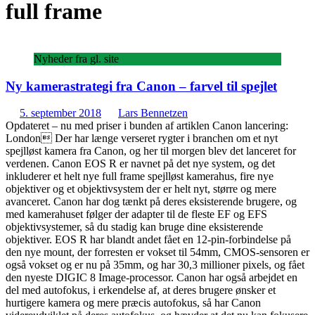
full frame
Nyheder fra gl. site
Ny kamerastrategi fra Canon – farvel til spejlet
5. september 2018
Lars Bennetzen
Opdateret – nu med priser i bunden af artiklen Canon lancering:
London Der har længe verseret rygter i branchen om et nyt
spejlløst kamera fra Canon, og her til morgen blev det lanceret for
verdenen. Canon EOS R er navnet på det nye system, og det
inkluderer et helt nye full frame spejlløst kamerahus, fire nye
objektiver og et objektivsystem der er helt nyt, større og mere
avanceret. Canon har dog tænkt på deres eksisterende brugere, og
med kamerahuset følger der adapter til de fleste EF og EFS
objektivsystemer, så du stadig kan bruge dine eksisterende
objektiver. EOS R har blandt andet fået en 12-pin-forbindelse på
den nye mount, der forresten er vokset til 54mm, CMOS-sensoren er
også vokset og er nu på 35mm, og har 30,3 millioner pixels, og fået
den nyeste DIGIC 8 Image-processor. Canon har også arbejdet en
del med autofokus, i erkendelse af, at deres brugere ønsker et
hurtigere kamera og mere præcis autofokus, så har Canon