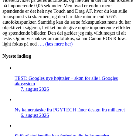
videreudviklet på deres autofokus, og hævder at det nu kan fokusere
på imponerende 0,05 sekunder. Men hvad er endnu mere
spændende er det helt nye Touch and Drag AF, hvor du kan stille
fokuspunkt via skærmen, og den har ikke mindre end 5.655
autofokuspunkter. Samtidig kan du sætte fokuspunktet mens du har
objektivet i søgeren, hvilket burde give nogle imponerende effekter
og spændende billeder. Den del gælder jeg mig vildt meget til alt
teste. Og nu vi snakker om autofokus, så har Canon EOS R low-
light fokus på ned
…. (læs mere her)
Nyeste indlæg
TEST: Googles nye højttaler – skøn for alle i Googles
økosystem
7. august 2026
Ny kamerataske fra PGYTECH låner design fra militæret
6. august 2026
Skift af studiemiljø kan forbedre din hukommelse