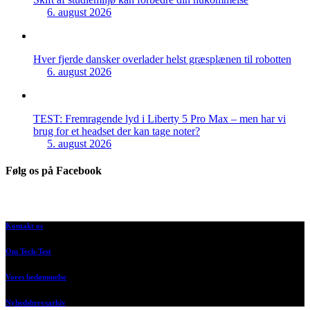
6. august 2026
Hver fjerde dansker overlader helst græsplænen til robotten
6. august 2026
TEST: Fremragende lyd i Liberty 5 Pro Max – men har vi
brug for et headset der kan tage noter?
5. august 2026
Følg os på Facebook
Kontakt os
Om Tech-Test
Vores bedømmelse
Nyhedsbrevsarkiv