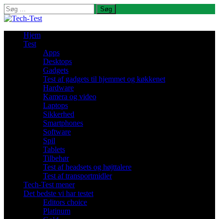
Søg
efter:
Hjem
Test
Apps
Desktops
Gadgets
Test af gadgets til hjemmet og køkkenet
Hardware
Kamera og video
Laptops
Sikkerhed
Smartphones
Software
Spil
Tablets
Tilbehør
Test af headsets og højttalere
Test af transportmidler
Tech-Test mener
Det bedste vi har testet
Editors choice
Platinum