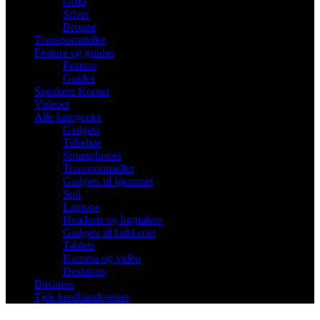
Gold
Silver
Bronze
Transportmidler
Feature og guides
Feature
Guides
Speakers Korner
Videoer
Alle kategorier
Gadgets
Tilbehør
Smartphones
Transportmidler
Gadgets til hjemmet
Spil
Laptops
Headsets og højttalere
Gadgets til køkkenet
Tablets
Kamera og video
Desktops
Business
Tjek bredbåndspriser