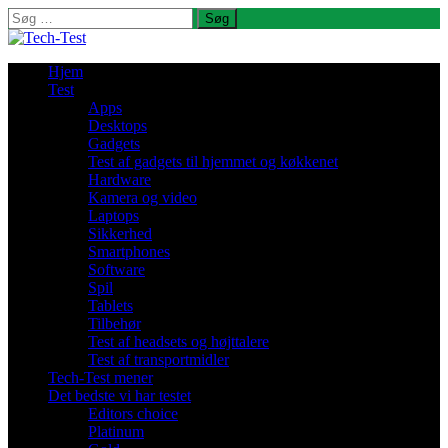
Søg
efter:
Hjem
Test
Apps
Desktops
Gadgets
Test af gadgets til hjemmet og køkkenet
Hardware
Kamera og video
Laptops
Sikkerhed
Smartphones
Software
Spil
Tablets
Tilbehør
Test af headsets og højttalere
Test af transportmidler
Tech-Test mener
Det bedste vi har testet
Editors choice
Platinum