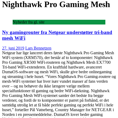
Nighthawk Pro Gaming Mesh
Nyheder fra gl. site
Ny gamingrouter fra Netgear understøtter tri-band
mesh WiFi
27. juni 2019
Lars Bennetzen
Netgear har lige lanceret deres første Nighthawk Pro Gaming Mesh
WiFi system (XRM570), der består af to komponenter: Nighthawk
Pro Gaming XR500 WiFi-routeren og Nighthawk Mesh EX7700
Tri-band WiFi-extenderen. En kraftfuld hardware, avanceret
DumaOS-software og mesh WiFi, skulle give bedre onlinegaming
og streaming i hele huset. “Vores Nighthawk Pro Gaming-routere og
mesh-WiFi systemer har hver især vundet masser af fans verden
over – og nu behøver du ikke længere vælge mellem
specialfunktioner til gaming og bedre WiFi-dækning. Nighthawk
Pro Gaming Mesh WiFi-systemet samler det bedste fra begge
verdener, og fordi de to komponenter er parret på forhånd, er det
samtidig utrolig let at få både perfekt gaming og perfekt WiFi i hele
huset,” fortæller Pål Vatneberg, Country Manager for NETGEAR i
Norden i en pressemeddelelse. DumaOS lover bedre gaming