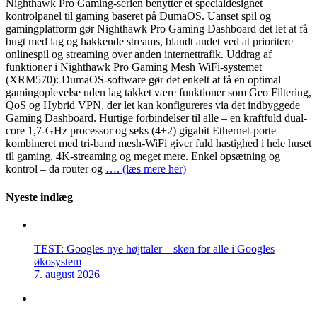
Nighthawk Pro Gaming-serien benytter et specialdesignet
kontrolpanel til gaming baseret på DumaOS. Uanset spil og
gamingplatform gør Nighthawk Pro Gaming Dashboard det let at få
bugt med lag og hakkende streams, blandt andet ved at prioritere
onlinespil og streaming over anden internettrafik. Uddrag af
funktioner i Nighthawk Pro Gaming Mesh WiFi-systemet
(XRM570): DumaOS-software gør det enkelt at få en optimal
gamingoplevelse uden lag takket være funktioner som Geo Filtering,
QoS og Hybrid VPN, der let kan konfigureres via det indbyggede
Gaming Dashboard. Hurtige forbindelser til alle – en kraftfuld dual-
core 1,7-GHz processor og seks (4+2) gigabit Ethernet-porte
kombineret med tri-band mesh-WiFi giver fuld hastighed i hele huset
til gaming, 4K-streaming og meget mere. Enkel opsætning og
kontrol – da router og
…. (læs mere her)
Nyeste indlæg
TEST: Googles nye højttaler – skøn for alle i Googles
økosystem
7. august 2026