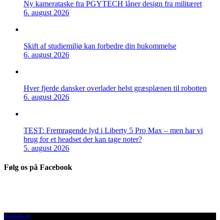
Ny kamerataske fra PGYTECH låner design fra militæret
6. august 2026
Skift af studiemiljø kan forbedre din hukommelse
6. august 2026
Hver fjerde dansker overlader helst græsplænen til robotten
6. august 2026
TEST: Fremragende lyd i Liberty 5 Pro Max – men har vi
brug for et headset der kan tage noter?
5. august 2026
Følg os på Facebook
Kontakt os