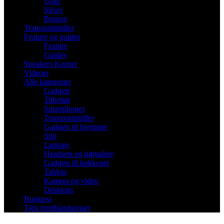
Gold
Silver
Bronze
Transportmidler
Feature og guides
Feature
Guides
Speakers Korner
Videoer
Alle kategorier
Gadgets
Tilbehør
Smartphones
Transportmidler
Gadgets til hjemmet
Spil
Laptops
Headsets og højttalere
Gadgets til køkkenet
Tablets
Kamera og video
Desktops
Business
Tjek bredbåndspriser