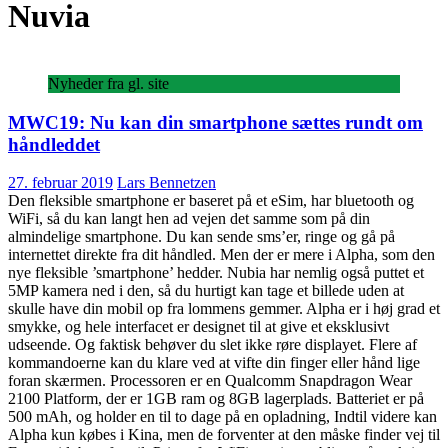
Nuvia
Nyheder fra gl. site
MWC19: Nu kan din smartphone sættes rundt om
håndleddet
27. februar 2019
Lars Bennetzen
Den fleksible smartphone er baseret på et eSim, har bluetooth og
WiFi, så du kan langt hen ad vejen det samme som på din
almindelige smartphone. Du kan sende sms’er, ringe og gå på
internettet direkte fra dit håndled. Men der er mere i Alpha, som den
nye fleksible ’smartphone’ hedder. Nubia har nemlig også puttet et
5MP kamera ned i den, så du hurtigt kan tage et billede uden at
skulle have din mobil op fra lommens gemmer. Alpha er i høj grad et
smykke, og hele interfacet er designet til at give et eksklusivt
udseende. Og faktisk behøver du slet ikke røre displayet. Flere af
kommandoerne kan du klare ved at vifte din finger eller hånd lige
foran skærmen. Processoren er en Qualcomm Snapdragon Wear
2100 Platform, der er 1GB ram og 8GB lagerplads. Batteriet er på
500 mAh, og holder en til to dage på en opladning, Indtil videre kan
Alpha kun købes i Kina, men de forventer at den måske finder vej til