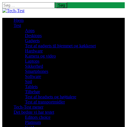
Søg
efter:
Hjem
Test
Apps
Desktops
Gadgets
Test af gadgets til hjemmet og køkkenet
Hardware
Kamera og video
Laptops
Sikkerhed
Smartphones
Software
Spil
Tablets
Tilbehør
Test af headsets og højttalere
Test af transportmidler
Tech-Test mener
Det bedste vi har testet
Editors choice
Platinum