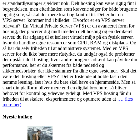
er standardløsninger sjældent nok. Delt hosting kan være rigtig fint i
begyndelsen, men efterhånden som kravene stiger for både brugerne
og dig selv, så skal der mere kraft og kontrol til. Det er her en
VPS server kommer ind i billedet. Hvorfor er en VPS-server
relevant? En Virtual Private Server (VPS) er en avanceret form for
hosting, der placerer dig midt imellem delt hosting og en dedikeret
server. du får adgang til et isoleret virtuelt miljø på en fysisk server,
hvor du har dine egne ressourcer som CPU, RAM og diskplads. Og
så har du selv friheden til at administrere systemet. Med en VPS
server for du ikke bare mere råstyrke, du undgår også de problemer,
der opstår i delt hosting, hvor andre brugeres adfærd kan påvirke din
performance. her er du skærmet fra både nedetid og
sikkerhedsbrister, der ikke stammer fra dine egne systemer. Skal det
være delt hosting eller VPS? Det er fristende at holde fast i den
nemme løsning, især hvis du bare skal have en hjemmeside. Men så
snart din platform bliver mere end en digital brochure, så bliver
behovet for kontrol og ydeevne tydeligt. Med VPS hosting får du
friheden til at skalere, eksperimentere og optimere uden at
…. (læs
mere her)
Nyeste indlæg