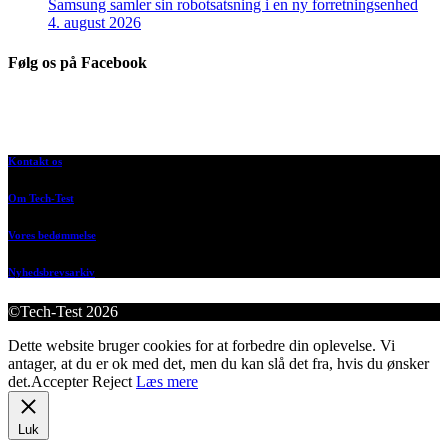
Samsung samler sin robotsatsning i en ny forretningsenhed
4. august 2026
Følg os på Facebook
Kontakt os
Om Tech-Test
Vores bedømmelse
Nyhedsbrevsarkiv
©Tech-Test 2026
Dette website bruger cookies for at forbedre din oplevelse. Vi
antager, at du er ok med det, men du kan slå det fra, hvis du ønsker
det.
Accepter
Reject
Læs mere
Luk