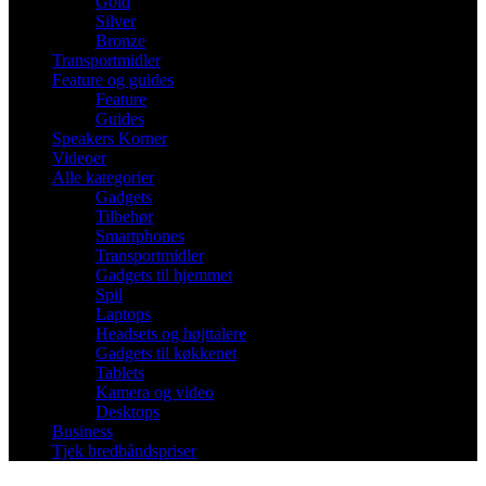
Gold
Silver
Bronze
Transportmidler
Feature og guides
Feature
Guides
Speakers Korner
Videoer
Alle kategorier
Gadgets
Tilbehør
Smartphones
Transportmidler
Gadgets til hjemmet
Spil
Laptops
Headsets og højttalere
Gadgets til køkkenet
Tablets
Kamera og video
Desktops
Business
Tjek bredbåndspriser