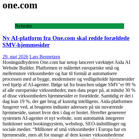
one.com
Nyheder
Ny AI-platform fra One.com skal redde forældede
SMV-hjemmesider
29. maj 2026
Lars Bennetzen
Hostingudbyderen One.com har netop lanceret værktøjet Aida AI
Website Builder. Platformen er målrettet europæiske små og
mellemstore virksomheder og har til formål at automatisere
processen med at bygge, modernisere og vedligeholde hjemmesider
ved hjælp af AI-agenter. Ifølge tal fra branchen udgør SMV’er 99 %
af alle europæiske virksomheder, men data peger på, at mindst 30 %
af disse virksomheders hjemmesider er forældede. Samtidig er det i
dag kun 19 %, der gør brug af kunstig intelligens. Aida-platformen
fungerer ved, at brugeren indtaster adressen på sin nuværende
hjemmeside, uanset hvor den i dag er hostet. Herefter genererer
systemets AI-agenter et nyt website, som automatisk integrerer
funktioner som bookingsystem, webshop, SEO-indstillinger og
sociale medier. “Millioner af små virksomheder i Europa har en
hjemmeside, men alt for mange af dem koster virksomhederne