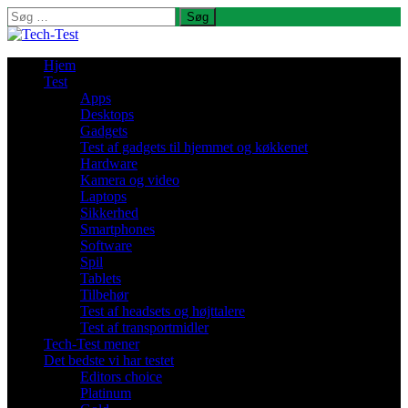
Søg
efter:
Hjem
Test
Apps
Desktops
Gadgets
Test af gadgets til hjemmet og køkkenet
Hardware
Kamera og video
Laptops
Sikkerhed
Smartphones
Software
Spil
Tablets
Tilbehør
Test af headsets og højttalere
Test af transportmidler
Tech-Test mener
Det bedste vi har testet
Editors choice
Platinum