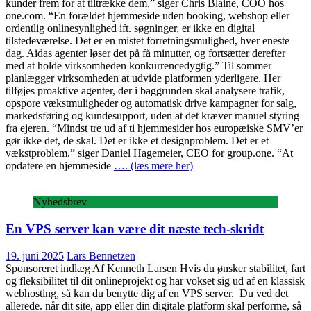
kunder frem for at tiltrække dem,” siger Chris Blaine, COO hos
one.com. “En forældet hjemmeside uden booking, webshop eller
ordentlig onlinesynlighed ift. søgninger, er ikke en digital
tilstedeværelse. Det er en mistet forretningsmulighed, hver eneste
dag. Aidas agenter løser det på få minutter, og fortsætter derefter
med at holde virksomheden konkurrencedygtig.” Til sommer
planlægger virksomheden at udvide platformen yderligere. Her
tilføjes proaktive agenter, der i baggrunden skal analysere trafik,
opspore vækstmuligheder og automatisk drive kampagner for salg,
markedsføring og kundesupport, uden at det kræver manuel styring
fra ejeren. “Mindst tre ud af ti hjemmesider hos europæiske SMV’er
gør ikke det, de skal. Det er ikke et designproblem. Det er et
vækstproblem,” siger Daniel Hagemeier, CEO for group.one. “At
opdatere en hjemmeside
…. (læs mere her)
Nyhedsbrev
En VPS server kan være dit næste tech-skridt
19. juni 2025
Lars Bennetzen
Sponsoreret indlæg Af Kenneth Larsen Hvis du ønsker stabilitet, fart
og fleksibilitet til dit onlineprojekt og har vokset sig ud af en klassisk
webhosting, så kan du benytte dig af en VPS server. Du ved det
allerede. når dit site, app eller din digitale platform skal performe, så