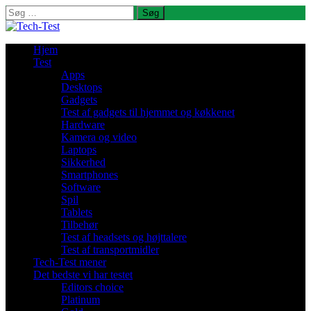
Søg
efter:
Hjem
Test
Apps
Desktops
Gadgets
Test af gadgets til hjemmet og køkkenet
Hardware
Kamera og video
Laptops
Sikkerhed
Smartphones
Software
Spil
Tablets
Tilbehør
Test af headsets og højttalere
Test af transportmidler
Tech-Test mener
Det bedste vi har testet
Editors choice
Platinum