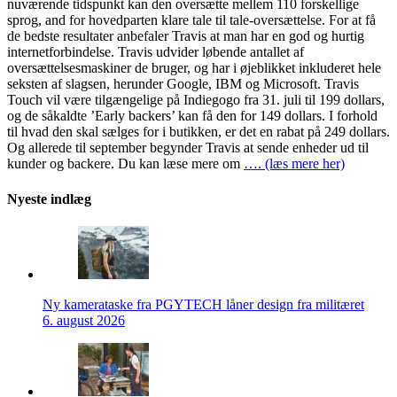
nuværende tidspunkt kan den oversætte mellem 110 forskellige
sprog, and for hovedparten klare tale til tale-oversættelse. For at få
de bedste resultater anbefaler Travis at man har en god og hurtig
internetforbindelse. Travis udvider løbende antallet af
oversættelsesmaskiner de bruger, og har i øjeblikket inkluderet hele
seksten af slagsen, herunder Google, IBM og Microsoft. Travis
Touch vil være tilgængelige på Indiegogo fra 31. juli til 199 dollars,
og de såkaldte ’Early backers’ kan få den for 149 dollars. I forhold
til hvad den skal sælges for i butikken, er det en rabat på 249 dollars.
Og allerede til september begynder Travis at sende enheder ud til
kunder og backere. Du kan læse mere om
…. (læs mere her)
Nyeste indlæg
Ny kamerataske fra PGYTECH låner design fra militæret
6. august 2026