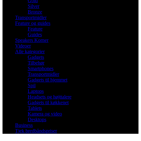
Gold
Silver
Bronze
Transportmidler
Feature og guides
Feature
Guides
Speakers Korner
Videoer
Alle kategorier
Gadgets
Tilbehør
Smartphones
Transportmidler
Gadgets til hjemmet
Spil
Laptops
Headsets og højttalere
Gadgets til køkkenet
Tablets
Kamera og video
Desktops
Business
Tjek bredbåndspriser