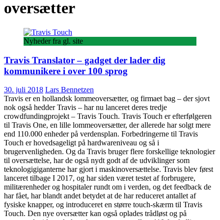
oversætter
Nyheder fra gl. site
Travis Translator – gadget der lader dig
kommunikere i over 100 sprog
30. juli 2018
Lars Bennetzen
Travis er en hollandsk lommeoversætter, og firmaet bag – der sjovt
nok også hedder Travis – har nu lanceret deres tredje
crowdfundingprojekt – Travis Touch. Travis Touch er efterfølgeren
til Travis One, en lille lommeoversætter, der allerede har solgt mere
end 110.000 enheder på verdensplan. Forbedringerne til Travis
Touch er hovedsageligt på hardwareniveau og så i
brugervenligheden. Og da Travis bruger flere forskellige teknologier
til oversættelse, har de også nydt godt af de udviklinger som
teknologigiganterne har gjort i maskinoversættelse. Travis blev først
lanceret tilbage I 2017, og har siden været testet af forbrugere,
militærenheder og hospitaler rundt om i verden, og det feedback de
har fået, har blandt andet betydet at de har reduceret antallet af
fysiske knapper, og introduceret en større touch-skærm til Travis
Touch. Den nye oversætter kan også oplades trådløst og på