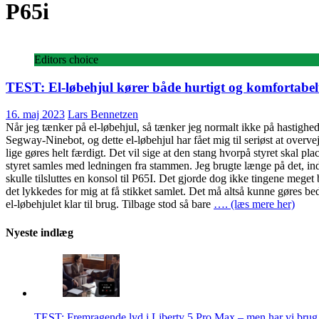
P65i
Editors choice
TEST: El-løbehjul kører både hurtigt og komfortabel
16. maj 2023
Lars Bennetzen
Når jeg tænker på el-løbehjul, så tænker jeg normalt ikke på hastighe
Segway-Ninebot, og dette el-løbehjul har fået mig til seriøst at overvej
lige gøres helt færdigt. Det vil sige at den stang hvorpå styret skal pla
styret samles med ledningen fra stammen. Jeg brugte længe på det, ind
skulle tilsluttes en konsol til P65I. Det gjorde dog ikke tingene mege
det lykkedes for mig at få stikket samlet. Det må altså kunne gøres bedr
el-løbehjulet klar til brug. Tilbage stod så bare
…. (læs mere her)
Nyeste indlæg
TEST: Fremragende lyd i Liberty 5 Pro Max – men har vi brug f