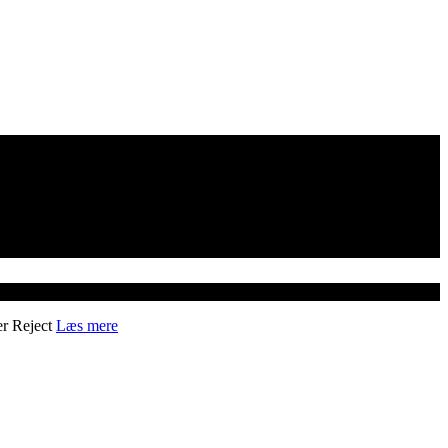
er
Reject
Læs mere