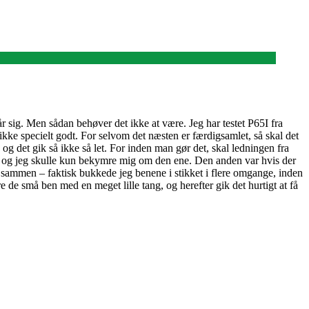
 sig. Men sådan behøver det ikke at være. Jeg har testet P65I fra
s ikke specielt godt. For selvom det næsten er færdigsamlet, så skal det
t, og det gik så ikke så let. For inden man gør det, skal ledningen fra
et, og jeg skulle kun bekymre mig om den ene. Den anden var hvis der
te sammen – faktisk bukkede jeg benene i stikket i flere omgange, inden
e de små ben med en meget lille tang, og herefter gik det hurtigt at få