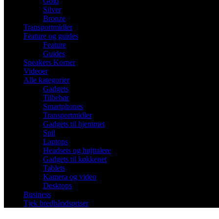
Gold
Silver
Bronze
Transportmidler
Feature og guides
Feature
Guides
Speakers Korner
Videoer
Alle kategorier
Gadgets
Tilbehør
Smartphones
Transportmidler
Gadgets til hjemmet
Spil
Laptops
Headsets og højttalere
Gadgets til køkkenet
Tablets
Kamera og video
Desktops
Business
Tjek bredbåndspriser