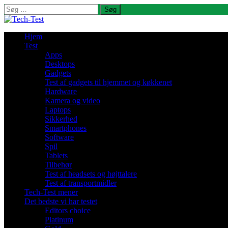
Søg
efter:
Hjem
Test
Apps
Desktops
Gadgets
Test af gadgets til hjemmet og køkkenet
Hardware
Kamera og video
Laptops
Sikkerhed
Smartphones
Software
Spil
Tablets
Tilbehør
Test af headsets og højttalere
Test af transportmidler
Tech-Test mener
Det bedste vi har testet
Editors choice
Platinum