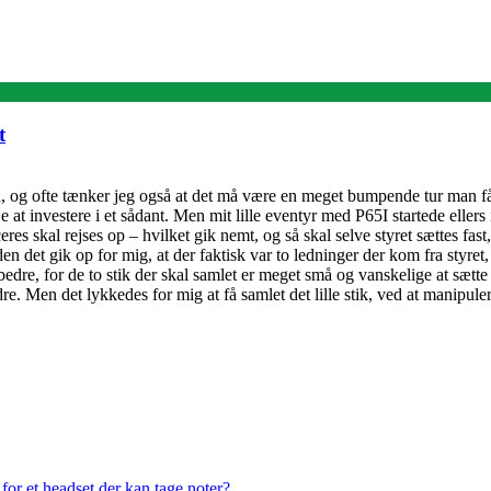
t
d, og ofte tænker jeg også at det må være en meget bumpende tur man får
e at investere i et sådant. Men mit lille eventyr med P65I startede eller
ceres skal rejses op – hvilket gik nemt, og så skal selve styret sættes fas
en det gik op for mig, at der faktisk var to ledninger der kom fra styr
t bedre, for de to stik der skal samlet er meget små og vanskelige at sæt
e. Men det lykkedes for mig at få samlet det lille stik, ved at manipuler
or et headset der kan tage noter?