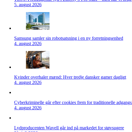
5. august 2026
Samsung samler sin robotsatsning i en ny forretningsenhed
4. august 2026
Kvinder overhaler mænd: Hver tredje dansker gamer dagligt
4. august 2026
Cyberkriminelle går efter cookies frem for traditionelle adgang
4. august 2026
Lydproducenten Wavell går ind på markedet for støvsugere