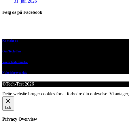
31. juli 2026
Følg os på Facebook
Kontakt os
Om Tech-Test
Vores bedømmelse
Nyhedsbrevsarkiv
©Tech-Test 2026
Dette website bruger cookies for at forbedre din oplevelse. Vi antager,
Luk
Privacy Overview