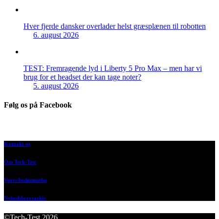
Hver fjerde dansker overlader helst græsplænen til robotten
6. august 2026
TEST: Fremragende lyd i Liberty 5 Pro Max – men har vi
brug for et headset der kan tage noter?
5. august 2026
Følg os på Facebook
Kontakt os
Om Tech-Test
Vores bedømmelse
Nyhedsbrevsarkiv
©Tech-Test 2026