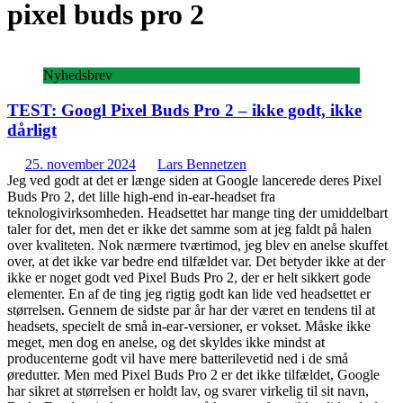
pixel buds pro 2
Nyhedsbrev
TEST: Googl Pixel Buds Pro 2 – ikke godt, ikke
dårligt
25. november 2024
Lars Bennetzen
Jeg ved godt at det er længe siden at Google lancerede deres Pixel
Buds Pro 2, det lille high-end in-ear-headset fra
teknologivirksomheden. Headsettet har mange ting der umiddelbart
taler for det, men det er ikke det samme som at jeg faldt på halen
over kvaliteten. Nok nærmere tværtimod, jeg blev en anelse skuffet
over, at det ikke var bedre end tilfældet var. Det betyder ikke at der
ikke er noget godt ved Pixel Buds Pro 2, der er helt sikkert gode
elementer. En af de ting jeg rigtig godt kan lide ved headsettet er
størrelsen. Gennem de sidste par år har der været en tendens til at
headsets, specielt de små in-ear-versioner, er vokset. Måske ikke
meget, men dog en anelse, og det skyldes ikke mindst at
producenterne godt vil have mere batterilevetid ned i de små
øredutter. Men med Pixel Buds Pro 2 er det ikke tilfældet, Google
har sikret at størrelsen er holdt lav, og svarer virkelig til sit navn,