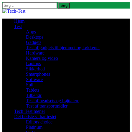
Søg
efter:
Hjem
Test
Apps
Desktops
Gadgets
Test af gadgets til hjemmet og køkkenet
Hardware
Kamera og video
Laptops
Sikkerhed
Smartphones
Software
Spil
Tablets
Tilbehør
Test af headsets og højttalere
Test af transportmidler
Tech-Test mener
Det bedste vi har testet
Editors choice
Platinum