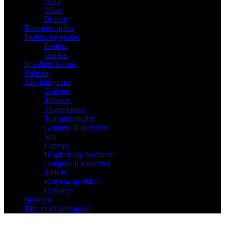
Gold
Silver
Bronze
Transportmidler
Feature og guides
Feature
Guides
Speakers Korner
Videoer
Alle kategorier
Gadgets
Tilbehør
Smartphones
Transportmidler
Gadgets til hjemmet
Spil
Laptops
Headsets og højttalere
Gadgets til køkkenet
Tablets
Kamera og video
Desktops
Business
Tjek bredbåndspriser