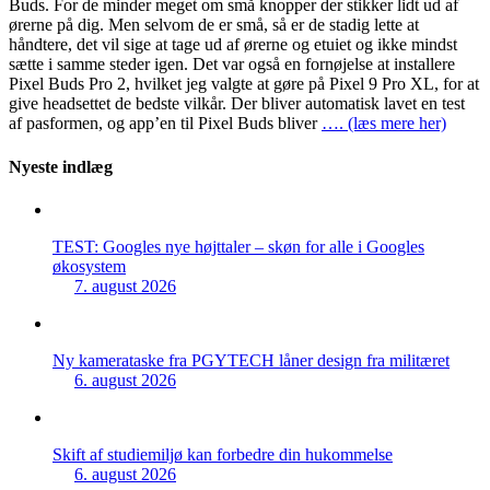
Buds. For de minder meget om små knopper der stikker lidt ud af
ørerne på dig. Men selvom de er små, så er de stadig lette at
håndtere, det vil sige at tage ud af ørerne og etuiet og ikke mindst
sætte i samme steder igen. Det var også en fornøjelse at installere
Pixel Buds Pro 2, hvilket jeg valgte at gøre på Pixel 9 Pro XL, for at
give headsettet de bedste vilkår. Der bliver automatisk lavet en test
af pasformen, og app’en til Pixel Buds bliver
…. (læs mere her)
Nyeste indlæg
TEST: Googles nye højttaler – skøn for alle i Googles
økosystem
7. august 2026
Ny kamerataske fra PGYTECH låner design fra militæret
6. august 2026
Skift af studiemiljø kan forbedre din hukommelse
6. august 2026