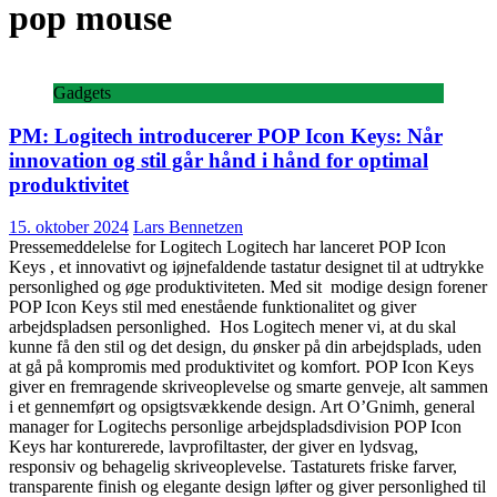
pop mouse
Gadgets
PM: Logitech introducerer POP Icon Keys: Når
innovation og stil går hånd i hånd for optimal
produktivitet
15. oktober 2024
Lars Bennetzen
Pressemeddelelse for Logitech Logitech har lanceret POP Icon
Keys , et innovativt og iøjnefaldende tastatur designet til at udtrykke
personlighed og øge produktiviteten. Med sit modige design forener
POP Icon Keys stil med enestående funktionalitet og giver
arbejdspladsen personlighed. Hos Logitech mener vi, at du skal
kunne få den stil og det design, du ønsker på din arbejdsplads, uden
at gå på kompromis med produktivitet og komfort. POP Icon Keys
giver en fremragende skriveoplevelse og smarte genveje, alt sammen
i et gennemført og opsigtsvækkende design. Art O’Gnimh, general
manager for Logitechs personlige arbejdspladsdivision POP Icon
Keys har konturerede, lavprofiltaster, der giver en lydsvag,
responsiv og behagelig skriveoplevelse. Tastaturets friske farver,
transparente finish og elegante design løfter og giver personlighed til