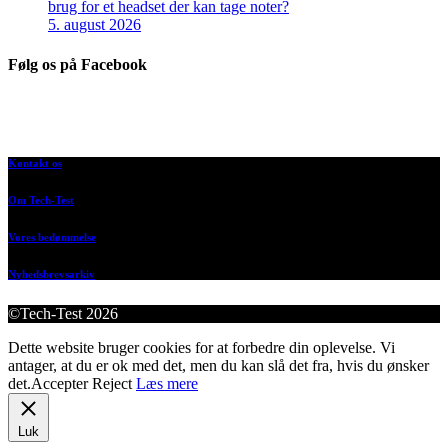
brug for et headset der kan tage noter?
5. august 2026
Følg os på Facebook
Kontakt os
Om Tech-Test
Vores bedømmelse
Nyhedsbrevsarkiv
©Tech-Test 2026
Dette website bruger cookies for at forbedre din oplevelse. Vi
antager, at du er ok med det, men du kan slå det fra, hvis du ønsker
det.
Accepter
Reject
Læs mere
Luk