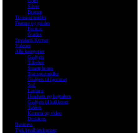
Gold
Silver
Bronze
Transportmidler
Feature og guides
Feature
Guides
Speakers Korner
Videoer
Alle kategorier
Gadgets
Tilbehør
Smartphones
Transportmidler
Gadgets til hjemmet
Spil
Laptops
Headsets og højttalere
Gadgets til køkkenet
Tablets
Kamera og video
Desktops
Business
Tjek bredbåndspriser