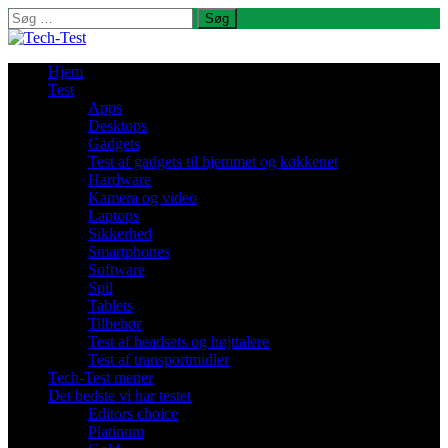
Søg
efter:
Hjem
Test
Apps
Desktops
Gadgets
Test af gadgets til hjemmet og køkkenet
Hardware
Kamera og video
Laptops
Sikkerhed
Smartphones
Software
Spil
Tablets
Tilbehør
Test af headsets og højttalere
Test af transportmidler
Tech-Test mener
Det bedste vi har testet
Editors choice
Platinum