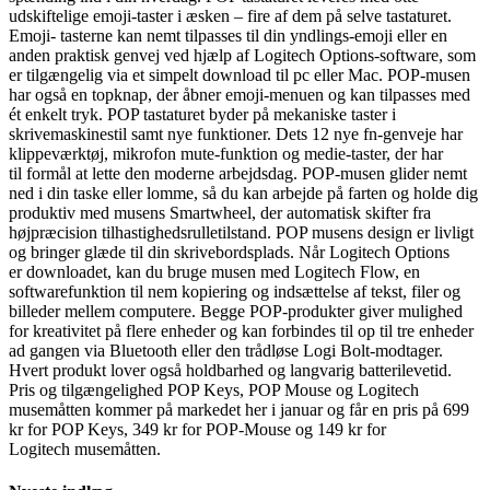
udskiftelige emoji-taster i æsken – fire af dem på selve tastaturet.
Emoji- tasterne kan nemt tilpasses til din yndlings-emoji eller en
anden praktisk genvej ved hjælp af Logitech Options-software, som
er tilgængelig via et simpelt download til pc eller Mac. POP-musen
har også en topknap, der åbner emoji-menuen og kan tilpasses med
ét enkelt tryk. POP tastaturet byder på mekaniske taster i
skrivemaskinestil samt nye funktioner. Dets 12 nye fn-genveje har
klippeværktøj, mikrofon mute-funktion og medie-taster, der har
til formål at lette den moderne arbejdsdag. POP-musen glider nemt
ned i din taske eller lomme, så du kan arbejde på farten og holde dig
produktiv med musens Smartwheel, der automatisk skifter fra
højpræcision tilhastighedsrulletilstand. POP musens design er livligt
og bringer glæde til din skrivebordsplads. Når Logitech Options
er downloadet, kan du bruge musen med Logitech Flow, en
softwarefunktion til nem kopiering og indsættelse af tekst, filer og
billeder mellem computere. Begge POP-produkter giver mulighed
for kreativitet på flere enheder og kan forbindes til op til tre enheder
ad gangen via Bluetooth eller den trådløse Logi Bolt-modtager.
Hvert produkt lover også holdbarhed og langvarig batterilevetid.
Pris og tilgængelighed POP Keys, POP Mouse og Logitech
musemåtten kommer på markedet her i januar og får en pris på 699
kr for POP Keys, 349 kr for POP-Mouse og 149 kr for
Logitech musemåtten.