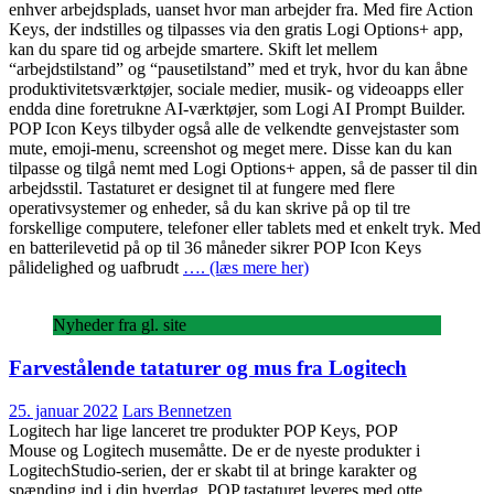
enhver arbejdsplads, uanset hvor man arbejder fra. Med fire Action
Keys, der indstilles og tilpasses via den gratis Logi Options+ app,
kan du spare tid og arbejde smartere. Skift let mellem
“arbejdstilstand” og “pausetilstand” med et tryk, hvor du kan åbne
produktivitetsværktøjer, sociale medier, musik- og videoapps eller
endda dine foretrukne AI-værktøjer, som Logi AI Prompt Builder.
POP Icon Keys tilbyder også alle de velkendte genvejstaster som
mute, emoji-menu, screenshot og meget mere. Disse kan du kan
tilpasse og tilgå nemt med Logi Options+ appen, så de passer til din
arbejdsstil. Tastaturet er designet til at fungere med flere
operativsystemer og enheder, så du kan skrive på op til tre
forskellige computere, telefoner eller tablets med et enkelt tryk. Med
en batterilevetid på op til 36 måneder sikrer POP Icon Keys
pålidelighed og uafbrudt
…. (læs mere her)
Nyheder fra gl. site
Farvestålende tataturer og mus fra Logitech
25. januar 2022
Lars Bennetzen
Logitech har lige lanceret tre produkter POP Keys, POP
Mouse og Logitech musemåtte. De er de nyeste produkter i
LogitechStudio-serien, der er skabt til at bringe karakter og
spænding ind i din hverdag. POP tastaturet leveres med otte