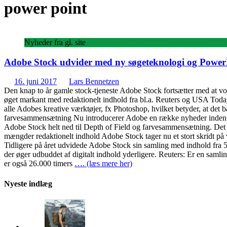
power point
Nyheder fra gl. site
Adobe Stock udvider med ny søgeteknologi og PowerP
16. juni 2017
Lars Bennetzen
Den knap to år gamle stock-tjeneste Adobe Stock fortsætter med at voks
øget markant med redaktionelt indhold fra bl.a. Reuters og USA Today S
alle Adobes kreative værktøjer, fx Photoshop, hvilket betyder, at det 
farvesammensætning Nu introducerer Adobe en række nyheder inden for s
Adobe Stock helt ned til Depth of Field og farvesammensætning. Det e
mængder redaktionelt indhold Adobe Stock tager nu et stort skridt på 
Tidligere på året udvidede Adobe Stock sin samling med indhold fra 5
der øger udbuddet af digitalt indhold yderligere. Reuters: Er en saml
er også 26.000 timers
…. (læs mere her)
Nyeste indlæg