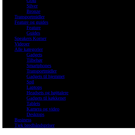
Gold
Silver
Bronze
Transportmidler
Feature og guides
Feature
Guides
Speakers Korner
Videoer
Alle kategorier
Gadgets
Tilbehør
Smartphones
Transportmidler
Gadgets til hjemmet
Spil
Laptops
Headsets og højttalere
Gadgets til køkkenet
Tablets
Kamera og video
Desktops
Business
Tjek bredbåndspriser