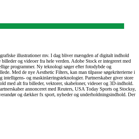
rafiske illustrationer mv. I dag bliver mængden af digitalt indhold
e billeder og videoer fra hele verden. Adobe Stock er integreret med
skellige programmer. Ny teknologi søger efter fotodybde og
ede. Med de nye Aesthetic Filters, kan man tilpasse søgekriterierne i
 intelligens- og maskinlæringsteknologier. Partnerskaber giver store
ld med alt fra billeder, vektorer, skabeloner, videoer og 3D-indhold.
e partnerskaber annonceret med Reuters, USA Today Sports og Stocksy,
sleverandør og dækker fx sport, nyheder og underholdningsindhold. Der