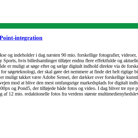
oint-integration
e og indeholder i dag næsten 90 mio. forskellige fotografier, videoer, g
ports, hvis billedsamlinger tilføjer endnu flere effektfulde og aktuell
både er muligt at søge efter og sælge digitalt indhold direkte via de for
øgeteknologi, der skal gøre det nemmere at finde det helt rigtige bill
r muligt takket være Adobe Sensei, der dækker over forskellige kunstig
vejen mod at blive den mest omfangsrige markedsplads for digitalt indho
00px og Pond5, der tilføjede både fotos og video. I dag bliver tre ny
ing af 12 mio. redaktionelle fotos fra verdens største multimedienyhed