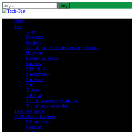
Søg
efter:
Hjem
Test
Apps
Desktops
Gadgets
Test af gadgets til hjemmet og køkkenet
Hardware
Kamera og video
Laptops
Sikkerhed
Smartphones
Software
Spil
Tablets
Tilbehør
Test af headsets og højttalere
Test af transportmidler
Tech-Test mener
Det bedste vi har testet
Editors choice
Platinum