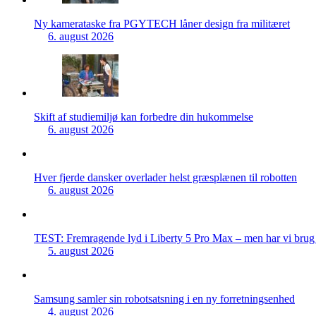
Ny kamerataske fra PGYTECH låner design fra militæret
6. august 2026
Skift af studiemiljø kan forbedre din hukommelse
6. august 2026
Hver fjerde dansker overlader helst græsplænen til robotten
6. august 2026
TEST: Fremragende lyd i Liberty 5 Pro Max – men har vi brug f
5. august 2026
Samsung samler sin robotsatsning i en ny forretningsenhed
4. august 2026