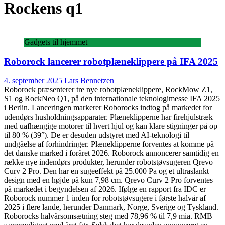
Rockens q1
Gadgets til hjemmet
Roborock lancerer robotplæneklippere på IFA 2025
4. september 2025
Lars Bennetzen
Roborock præsenterer tre nye robotplæneklippere, RockMow Z1,
S1 og RockNeo Q1, på den internationale teknologimesse IFA 2025
i Berlin. Lanceringen markerer Roborocks indtog på markedet for
udendørs husholdningsapparater. Plæneklipperne har firehjulstræk
med uafhængige motorer til hvert hjul og kan klare stigninger på op
til 80 % (39°). De er desuden udstyret med AI-teknologi til
undgåelse af forhindringer. Plæneklipperne forventes at komme på
det danske marked i foråret 2026. Roborock annoncerer samtidig en
række nye indendørs produkter, herunder robotstøvsugeren Qrevo
Curv 2 Pro. Den har en sugeeffekt på 25.000 Pa og et ultraslankt
design med en højde på kun 7,98 cm. Qrevo Curv 2 Pro forventes
på markedet i begyndelsen af 2026. Ifølge en rapport fra IDC er
Roborock nummer 1 inden for robotstøvsugere i første halvår af
2025 i flere lande, herunder Danmark, Norge, Sverige og Tyskland.
Roborocks halvårsomsætning steg med 78,96 % til 7,9 mia. RMB