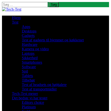
Søg
efter:
Hjem
Test
Apps
Desktops
Gadgets
Test af gadgets til hjemmet og køkkenet
Hardware
Kamera og video
Laptops
Sikkerhed
Smartphones
Software
Spil
Tablets
Tilbehør
Test af headsets og højttalere
Test af transportmidler
Tech-Test mener
Det bedste vi har testet
Editors choice
Platinum