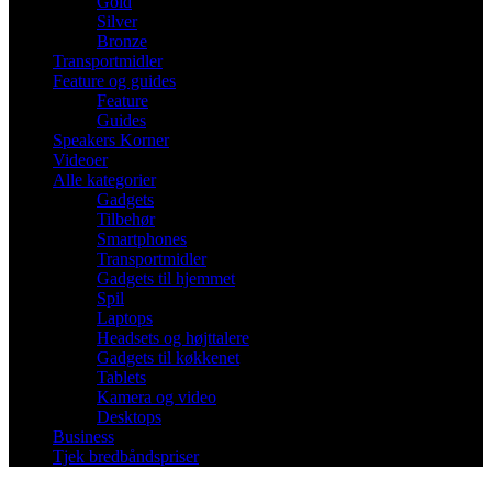
Gold
Silver
Bronze
Transportmidler
Feature og guides
Feature
Guides
Speakers Korner
Videoer
Alle kategorier
Gadgets
Tilbehør
Smartphones
Transportmidler
Gadgets til hjemmet
Spil
Laptops
Headsets og højttalere
Gadgets til køkkenet
Tablets
Kamera og video
Desktops
Business
Tjek bredbåndspriser