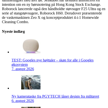
sammenlignet med året før. Selskabet har desuden annonceret en
intention om en ny børsnotering på Hong Kong Stock Exchange.
Roborock lancerede også den håndholdte støvsuger F25 Ultra og en
serie af stangstøvsugere, Roborock H60. Derudover præsenterede
de vaskemaskinen Zeo X og konceptproduktet 4-i-1 Homewide
Cleaning Combo.
Nyeste indlæg
TEST: Googles nye højttaler – skøn for alle i Googles
økosystem
7. august 2026
Ny kamerataske fra PGYTECH låner design fra militæret
6. august 2026