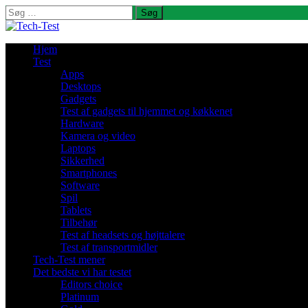
Søg
efter:
Hjem
Test
Apps
Desktops
Gadgets
Test af gadgets til hjemmet og køkkenet
Hardware
Kamera og video
Laptops
Sikkerhed
Smartphones
Software
Spil
Tablets
Tilbehør
Test af headsets og højttalere
Test af transportmidler
Tech-Test mener
Det bedste vi har testet
Editors choice
Platinum