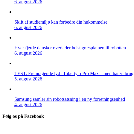
6. august 2026
Skift af studiemiljø kan forbedre din hukommelse
6. august 2026
Hver fjerde dansker overlader helst græsplænen til robotten
6. august 2026
TEST: Fremragende lyd i Liberty 5 Pro Max – men har vi brug f
5. august 2026
Samsung samler sin robotsatsning i en ny forretningsenhed
4. august 2026
Følg os på Facebook