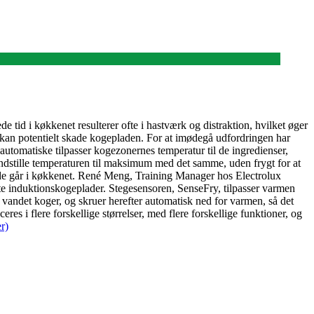
 tid i køkkenet resulterer ofte i hastværk og distraktion, hvilket øger
og kan potentielt skade kogepladen. For at imødegå udfordringen har
automatiske tilpasser kogezonernes temperatur til de ingredienser,
ndstille temperaturen til maksimum med det samme, uden frygt for at
år de går i køkkenet. René Meng, Training Manager hos Electrolux
te induktionskogeplader. Stegesensoren, SenseFry, tilpasser varmen
r vandet koger, og skruer herefter automatisk ned for varmen, så det
i flere forskellige størrelser, med flere forskellige funktioner, og
r)