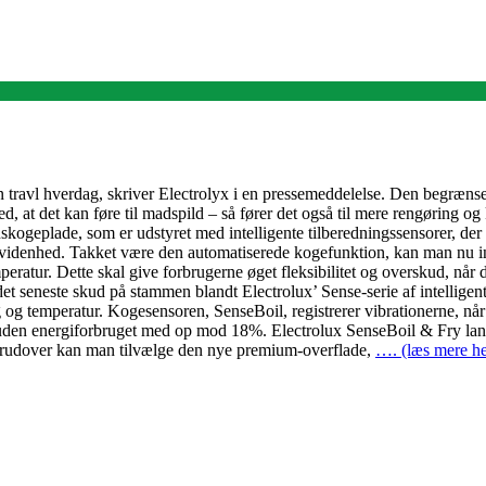
n travl hverdag, skriver Electrolyx i en pressemeddelelse. Den begrænsede
ed, at det kan føre til madspild – så fører det også til mere rengøring 
kogeplade, som er udstyret med intelligente tilberedningssensorer, der 
 uvidenhed. Takket være den automatiserede kogefunktion, kan man nu i
peratur. Dette skal give forbrugerne øget fleksibilitet og overskud, n
 seneste skud på stammen blandt Electrolux’ Sense-serie af intelligen
ng og temperatur. Kogesensoren, SenseBoil, registrerer vibrationerne, nå
n energiforbruget med op mod 18%. Electrolux SenseBoil & Fry lanceres 
 Derudover kan man tilvælge den nye premium-overflade,
…. (læs mere he