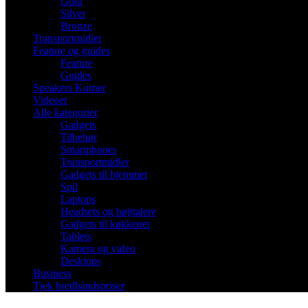
Gold
Silver
Bronze
Transportmidler
Feature og guides
Feature
Guides
Speakers Korner
Videoer
Alle kategorier
Gadgets
Tilbehør
Smartphones
Transportmidler
Gadgets til hjemmet
Spil
Laptops
Headsets og højttalere
Gadgets til køkkenet
Tablets
Kamera og video
Desktops
Business
Tjek bredbåndspriser