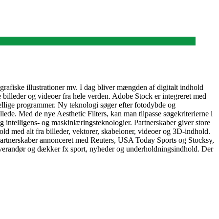
rafiske illustrationer mv. I dag bliver mængden af digitalt indhold
e billeder og videoer fra hele verden. Adobe Stock er integreret med
skellige programmer. Ny teknologi søger efter fotodybde og
ede. Med de nye Aesthetic Filters, kan man tilpasse søgekriterierne i
 intelligens- og maskinlæringsteknologier. Partnerskaber giver store
ld med alt fra billeder, vektorer, skabeloner, videoer og 3D-indhold.
e partnerskaber annonceret med Reuters, USA Today Sports og Stocksy,
sleverandør og dækker fx sport, nyheder og underholdningsindhold. Der