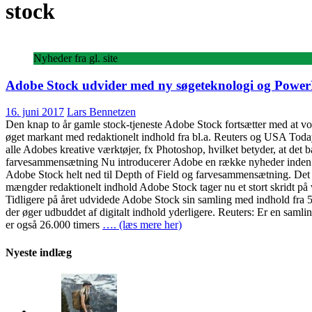
stock
Nyheder fra gl. site
Adobe Stock udvider med ny søgeteknologi og PowerP
16. juni 2017
Lars Bennetzen
Den knap to år gamle stock-tjeneste Adobe Stock fortsætter med at voks
øget markant med redaktionelt indhold fra bl.a. Reuters og USA Today S
alle Adobes kreative værktøjer, fx Photoshop, hvilket betyder, at det 
farvesammensætning Nu introducerer Adobe en række nyheder inden for s
Adobe Stock helt ned til Depth of Field og farvesammensætning. Det e
mængder redaktionelt indhold Adobe Stock tager nu et stort skridt på 
Tidligere på året udvidede Adobe Stock sin samling med indhold fra 5
der øger udbuddet af digitalt indhold yderligere. Reuters: Er en saml
er også 26.000 timers
…. (læs mere her)
Nyeste indlæg