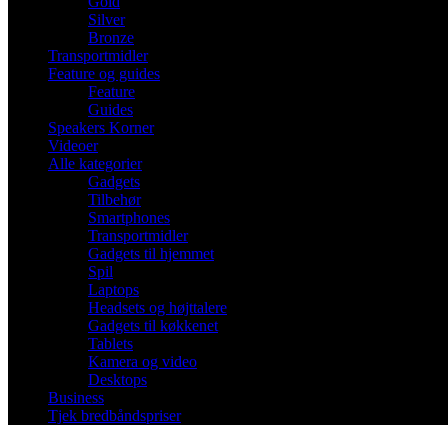
Gold
Silver
Bronze
Transportmidler
Feature og guides
Feature
Guides
Speakers Korner
Videoer
Alle kategorier
Gadgets
Tilbehør
Smartphones
Transportmidler
Gadgets til hjemmet
Spil
Laptops
Headsets og højttalere
Gadgets til køkkenet
Tablets
Kamera og video
Desktops
Business
Tjek bredbåndspriser