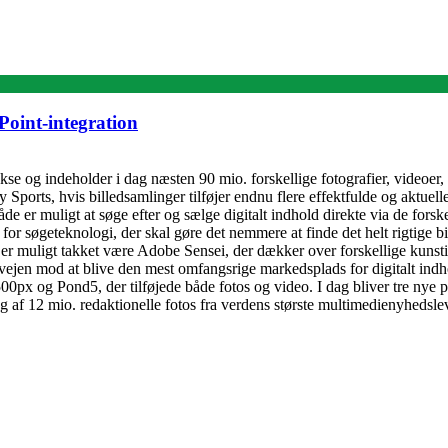
oint-integration
e og indeholder i dag næsten 90 mio. forskellige fotografier, videoer, g
ports, hvis billedsamlinger tilføjer endnu flere effektfulde og aktuell
både er muligt at søge efter og sælge digitalt indhold direkte via de for
øgeteknologi, der skal gøre det nemmere at finde det helt rigtige bill
r muligt takket være Adobe Sensei, der dækker over forskellige kunstig
vejen mod at blive den mest omfangsrige markedsplads for digitalt indho
00px og Pond5, der tilføjede både fotos og video. I dag bliver tre ny
ing af 12 mio. redaktionelle fotos fra verdens største multimedienyhed