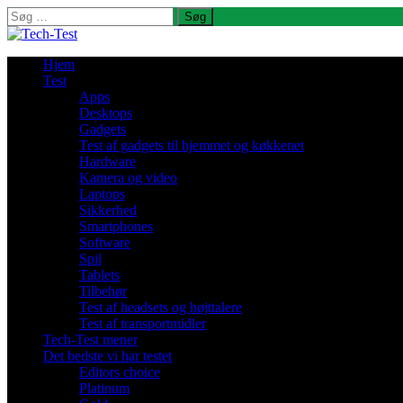
Søg
efter:
Hjem
Test
Apps
Desktops
Gadgets
Test af gadgets til hjemmet og køkkenet
Hardware
Kamera og video
Laptops
Sikkerhed
Smartphones
Software
Spil
Tablets
Tilbehør
Test af headsets og højttalere
Test af transportmidler
Tech-Test mener
Det bedste vi har testet
Editors choice
Platinum