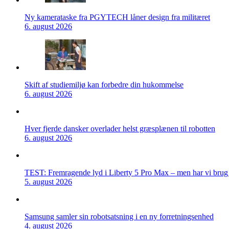
Ny kamerataske fra PGYTECH låner design fra militæret
6. august 2026
Skift af studiemiljø kan forbedre din hukommelse
6. august 2026
Hver fjerde dansker overlader helst græsplænen til robotten
6. august 2026
TEST: Fremragende lyd i Liberty 5 Pro Max – men har vi brug f
5. august 2026
Samsung samler sin robotsatsning i en ny forretningsenhed
4. august 2026