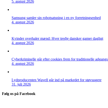
5. august 2026
Samsung samler sin robotsatsning i en ny forretningsenhed
4. august 2026
Kvinder overhaler mænd: Hver tredje dansker gamer dagligt
4. august 2026
Cyberkriminelle går efter cookies frem for traditionelle adgang
4. august 2026
Lydproducenten Wavell går ind på markedet for støvsugere
31. juli 2026
Følg os på Facebook