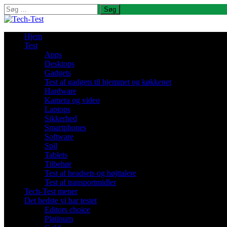
Søg
efter:
Hjem
Test
Apps
Desktops
Gadgets
Test af gadgets til hjemmet og køkkenet
Hardware
Kamera og video
Laptops
Sikkerhed
Smartphones
Software
Spil
Tablets
Tilbehør
Test af headsets og højttalere
Test af transportmidler
Tech-Test mener
Det bedste vi har testet
Editors choice
Platinum