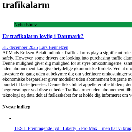
trafikalarm
Nyhedsbrev
Er trafikalarm lovlig i Danmark?
31. december 2025
Lars Bennetzen
Af Mads Eriksen Betalt indhold: Traffic alarms play a significant role 
safely. However, some drivers are looking into purchasing traffic ala
Denne mulighed giver dig mulighed for at styre omkostningerne, samtid
uden abonnement kan give betydelige økonomiske fordele. Ved at undgå
investere én gang uden at bekymre dig om yderligere omkostninger sen
økonomiske besparelser giver modeller uden abonnement brugerne mere 
bundet til faste tjenester. Denne fleksibilitet appellerer ofte til dem, 
begrænsninger ved disse enheder Trafikalarmer uden abonnement tilbyd
teknologi og data delt af fællesskabet for at holde dig informeret om
Nyeste indlæg
TEST: Fremragende lyd i Liberty 5 Pro Max – men har vi brug f