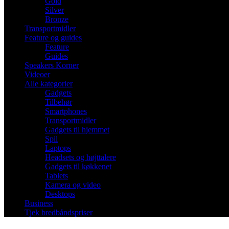
Gold
Silver
Bronze
Transportmidler
Feature og guides
Feature
Guides
Speakers Korner
Videoer
Alle kategorier
Gadgets
Tilbehør
Smartphones
Transportmidler
Gadgets til hjemmet
Spil
Laptops
Headsets og højttalere
Gadgets til køkkenet
Tablets
Kamera og video
Desktops
Business
Tjek bredbåndspriser