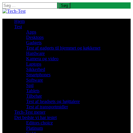
Søg
efter:
Hjem
Test
Apps
Desktops
Gadgets
Test af gadgets til hjemmet og køkkenet
Hardware
Kamera og video
Laptops
Sikkerhed
Smartphones
Software
Spil
Tablets
Tilbehør
Test af headsets og højttalere
Test af transportmidler
Tech-Test mener
Det bedste vi har testet
Editors choice
Platinum