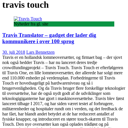
travis touch
Nyheder fra gl. site
Travis Translator – gadget der lader dig
kommunikere i over 100 sprog
30. juli 2018
Lars Bennetzen
Travis er en hollandsk lommeoversætter, og firmaet bag – der sjovt
nok også hedder Travis – har nu lanceret deres tredje
crowdfundingprojekt – Travis Touch. Travis Touch er efterfølgeren
til Travis One, en lille lommeoversætter, der allerede har solgt mere
end 110.000 enheder på verdensplan. Forbedringerne til Travis
Touch er hovedsageligt på hardwareniveau og så i
brugervenligheden. Og da Travis bruger flere forskellige teknologier
til oversættelse, har de også nydt godt af de udviklinger som
teknologigiganterne har gjort i maskinoversættelse. Travis blev først
lanceret tilbage I 2017, og har siden været testet af forbrugere,
militærenheder og hospitaler rundt om i verden, og det feedback de
har fået, har blandt andet betydet at de har reduceret antallet af
fysiske knapper, og introduceret en større touch-skærm til Travis
Touch. Den nye oversætter kan også oplades trådløst og på