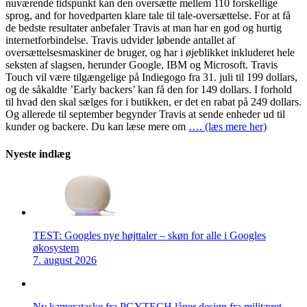
nuværende tidspunkt kan den oversætte mellem 110 forskellige
sprog, and for hovedparten klare tale til tale-oversættelse. For at få
de bedste resultater anbefaler Travis at man har en god og hurtig
internetforbindelse. Travis udvider løbende antallet af
oversættelsesmaskiner de bruger, og har i øjeblikket inkluderet hele
seksten af slagsen, herunder Google, IBM og Microsoft. Travis
Touch vil være tilgængelige på Indiegogo fra 31. juli til 199 dollars,
og de såkaldte ’Early backers’ kan få den for 149 dollars. I forhold
til hvad den skal sælges for i butikken, er det en rabat på 249 dollars.
Og allerede til september begynder Travis at sende enheder ud til
kunder og backere. Du kan læse mere om
…. (læs mere her)
Nyeste indlæg
TEST: Googles nye højttaler – skøn for alle i Googles
økosystem
7. august 2026
Ny kamerataske fra PGYTECH låner design fra militæret