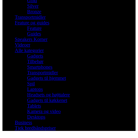
Gold
Silver
Bronze
Transportmidler
Feature og guides
Feature
Guides
Speakers Korner
Videoer
Alle kategorier
Gadgets
Tilbehør
Smartphones
Transportmidler
Gadgets til hjemmet
Spil
Laptops
Headsets og højttalere
Gadgets til køkkenet
Tablets
Kamera og video
Desktops
Business
Tjek bredbåndspriser