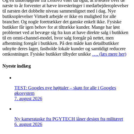
Og en undersøgelse fra Lenovo viser da også, at it-ledere over de
næste to år forventer at hæve investeringer i medarbejderoplevelser
til næsten det dobbelte niveau sammenlignet med i dag. Nye
butiksoplevelser Virtuelt arbejde er ikke en mulighed for alle
brancher. Og nogle foretrækker det ganske enkelt ikke. Fysiske
butikker får igen behov for at tiltrække kunder. Mange har løst
problemet ved at bevæge sig fra kun at have direkte salg i butikken
til en omni-channel-model, hvor salg foregår på nettet, men
afhentning foregår i butikken. På den måde kan detailbutikker
udnytte deres lager, fastholde lokale kunder og samtidigt reducere
omkostninger. Fysiske butikker tilbyder unikke
…. (læs mere her)
Nyeste indlæg
TEST: Googles nye højttaler – skøn for alle i Googles
økosystem
7. august 2026
Ny kamerataske fra PGYTECH låner design fra militæret
6. august 2026