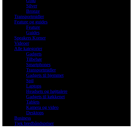
Gold
Silver
Bronze
Transportmidler
Feature og guides
Feature
Guides
Speakers Korner
Videoer
Alle kategorier
Gadgets
Tilbehør
Smartphones
Transportmidler
Gadgets til hjemmet
Spil
Laptops
Headsets og højttalere
Gadgets til køkkenet
Tablets
Kamera og video
Desktops
Business
Tjek bredbåndspriser