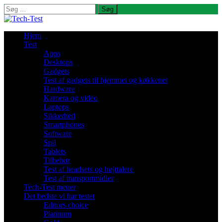
Søg
efter:
Hjem
Test
Apps
Desktops
Gadgets
Test af gadgets til hjemmet og køkkenet
Hardware
Kamera og video
Laptops
Sikkerhed
Smartphones
Software
Spil
Tablets
Tilbehør
Test af headsets og højttalere
Test af transportmidler
Tech-Test mener
Det bedste vi har testet
Editors choice
Platinum