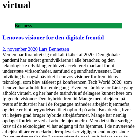
virtual
Business
Lenovos visioner for den digitale fremtid
2. november 2020
Lars Bennetzen
Verden har forandret sig radikalt i løbet af 2020. Den globale
pandemi har ændret grundvilkårene i alle brancher, og den
teknologiske udvikling er blevet accelereret markant for at
understøtte virksomheder, samfund og sundhedsvæsener. Den
udvikling har også påvirket Lenovos visioner for fremtidens
teknologi, som blev afsløret på konferencen Tech World 2020, som
Lenovo har afholdt for femte gang. Eventen i år blev for første gang
afholdt virtuelt, og her har de tusindvis af deltagere kunnet høre om
følgende visioner: Den hybride fremtid Mange medarbejdere på
tværs af industrier har i de forgangne måneder arbejdet hjemmefra,
og dette er blot begyndelsen til et opbrud på arbejdsmarkedet, hvor
vi i højere grad bruger hybride arbejdsformer. Mange har nemlig
opdaget fordelene ved at arbejde hjemmefra. Men det stiller særlige
krav til de teknologier, vi har adgang til fra hjemmet. I de nuværende
arbejdsmiljøer er medarbejderoplevelser vigtigere end nogensinde.