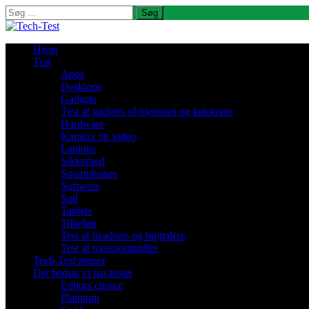
Søg
efter:
Hjem
Test
Apps
Desktops
Gadgets
Test af gadgets til hjemmet og køkkenet
Hardware
Kamera og video
Laptops
Sikkerhed
Smartphones
Software
Spil
Tablets
Tilbehør
Test af headsets og højttalere
Test af transportmidler
Tech-Test mener
Det bedste vi har testet
Editors choice
Platinum