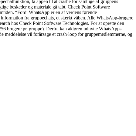
echatfunktion, få appen til at crashe for samtlige af gruppens
igtige beskeder og materiale gå tabt. Check Point Software
fremtiden. “Fordi WhatsApp er en af verdens førende
ld information fra gruppechats, et stærkt våben. Alle WhatsApp-brugere
asearch hos Check Point Software Technologies. For at oprette den
56 brugere pr. gruppe). Derfra kan aktøren udnytte WhatsApps
rede meddelelse vil forårsage et crash-loop for gruppemedlemmerne, og