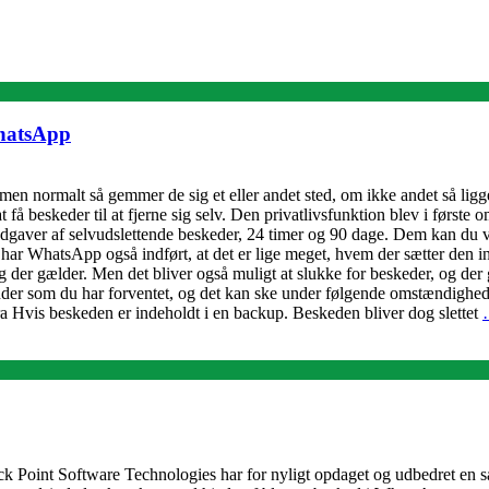
WhatsApp
men normalt så gemmer de sig et eller andet sted, om ikke andet så ligge
få beskeder til at fjerne sig selv. Den privatlivsfunktion blev i første 
gaver af selvudslettende beskeder, 24 timer og 90 dage. Dem kan du væ
ar WhatsApp også indført, at det er lige meget, hvem der sætter den ind
der gælder. Men det bliver også muligt at slukke for beskeder, og der g
inder som du har forventet, og det kan ske under følgende omstændigheder
fra Hvis beskeden er indeholdt i en backup. Beskeden bliver dog slettet
Point Software Technologies har for nyligt opdaget og udbedret en sår