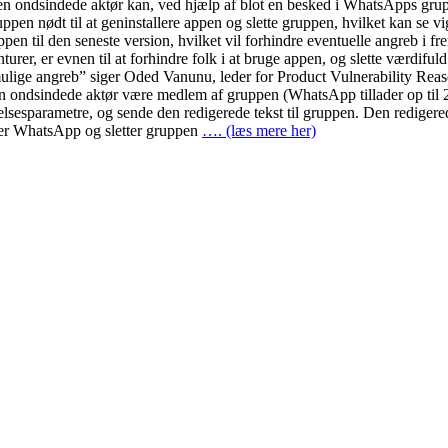
 Den ondsindede aktør kan, ved hjælp af blot en besked i WhatsApps grupp
en nødt til at geninstallere appen og slette gruppen, hvilket kan se v
pen til den seneste version, hvilket vil forhindre eventuelle angreb i 
urer, er evnen til at forhindre folk i at bruge appen, og slette værdifu
d mulige angreb” siger Oded Vanunu, leder for Product Vulnerability Re
 ondsindede aktør være medlem af gruppen (WhatsApp tillader op til 2
lelsesparametre, og sende den redigerede tekst til gruppen. Den redige
erer WhatsApp og sletter gruppen
…. (læs mere her)