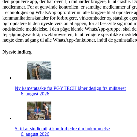
den populære app, der har over 1,5 milliarder brugere, til at crashe.
medlemmer. For at genvinde kontrollen, er samtlige medlemmer af grupp
Technologies og WhatsApp opfordrer nu alle brugere til at opdatere ap
kommunikationskanaler for forbrugere, virksomheder og statslige agent
bør opdatere til den nyeste version af appen, for at beskytte sig mo
ondsindede meddelelse, i den pågældende WhatsApp-gruppe, skal den
fejlsøgningsværktøj i webbrowseren, til at redigere specifikke medde
nægte dem adgang til alle WhatsApp-funktioner, indtil de geninstall
Nyeste indlæg
Ny kamerataske fra PGYTECH låner design fra militæret
6. august 2026
Skift af studiemiljø kan forbedre din hukommelse
6. august 2026