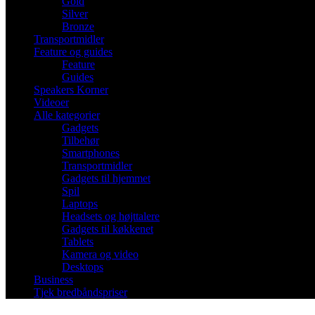
Gold
Silver
Bronze
Transportmidler
Feature og guides
Feature
Guides
Speakers Korner
Videoer
Alle kategorier
Gadgets
Tilbehør
Smartphones
Transportmidler
Gadgets til hjemmet
Spil
Laptops
Headsets og højttalere
Gadgets til køkkenet
Tablets
Kamera og video
Desktops
Business
Tjek bredbåndspriser