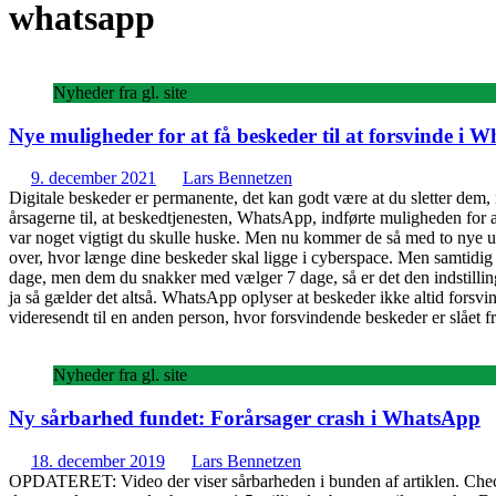
whatsapp
Nyheder fra gl. site
Nye muligheder for at få beskeder til at forsvinde i 
9. december 2021
Lars Bennetzen
Digitale beskeder er permanente, det kan godt være at du sletter dem, 
årsagerne til, at beskedtjenesten, WhatsApp, indførte muligheden for at 
var noget vigtigt du skulle huske. Men nu kommer de så med to nye ud
over, hvor længe dine beskeder skal ligge i cyberspace. Men samtidig h
dage, men dem du snakker med vælger 7 dage, så er det den indstilling 
ja så gælder det altså. WhatsApp oplyser at beskeder ikke altid forsv
videresendt til en anden person, hvor forsvindende beskeder er slået 
Nyheder fra gl. site
Ny sårbarhed fundet: Forårsager crash i WhatsApp
18. december 2019
Lars Bennetzen
OPDATERET: Video der viser sårbarheden i bunden af artiklen. Check 