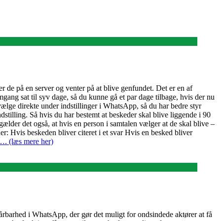
r de på en server og venter på at blive genfundet. Det er en af
omgang sat til syv dage, så du kunne gå et par dage tilbage, hvis der nu
lge direkte under indstillinger i WhatsApp, så du har bedre styr
stilling. Så hvis du har bestemt at beskeder skal blive liggende i 90
ælder det også, at hvis en person i samtalen vælger at de skal blive –
: Hvis beskeden bliver citeret i et svar Hvis en besked bliver
…. (læs mere her)
barhed i WhatsApp, der gør det muligt for ondsindede aktører at få