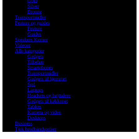
Gold
Silver
Bronze
Transportmidler
Feature og guides
Feature
Guides
Speakers Korner
Videoer
Alle kategorier
Gadgets
Tilbehør
Smartphones
Transportmidler
Gadgets til hjemmet
Spil
Laptops
Headsets og højttalere
Gadgets til køkkenet
Tablets
Kamera og video
Desktops
Business
Tjek bredbåndspriser