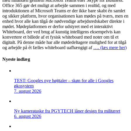
med hinanden gennem Microsoft Teams eller Skype for Business.
Office 365 gør det muligt at arbejde sammen i realtid, og med
introduktionen af Microsoft Teams er der ikke bare skabt én samlet
og sikker platform, hvor organisationen kan mødes på tværs, men en
enhed hvor alle kan tilgå de nødvendige arbejdsredskaber direkte i
mødet. Mødeplatformen er derfor udstyret med et interaktivt
Whiteboard, der ved brug af kunstig intelligens eksempelvis kan
konvertere et billede af et fysisk whiteboard med noter om til et
digitalt. På denne måde har alle mødedeltagere mulighed for at tilgå
og arbejde på ét fælles whiteboard uafhængigt af
…. (læs mere her)
Nyeste indlæg
TEST: Googles nye højttaler – skøn for alle i Googles
økosystem
7. august 2026
Ny kamerataske fra PGYTECH låner design fra militæret
6. august 2026