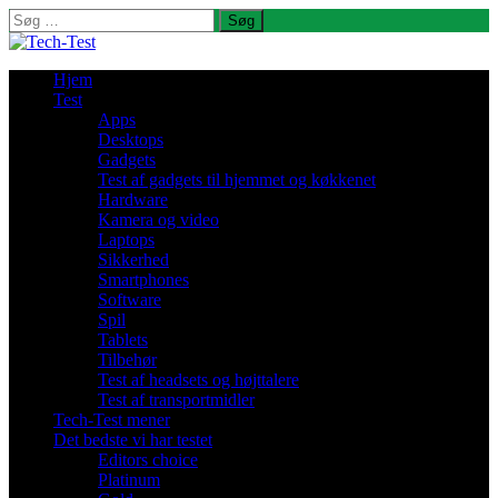
Søg
efter:
Hjem
Test
Apps
Desktops
Gadgets
Test af gadgets til hjemmet og køkkenet
Hardware
Kamera og video
Laptops
Sikkerhed
Smartphones
Software
Spil
Tablets
Tilbehør
Test af headsets og højttalere
Test af transportmidler
Tech-Test mener
Det bedste vi har testet
Editors choice
Platinum