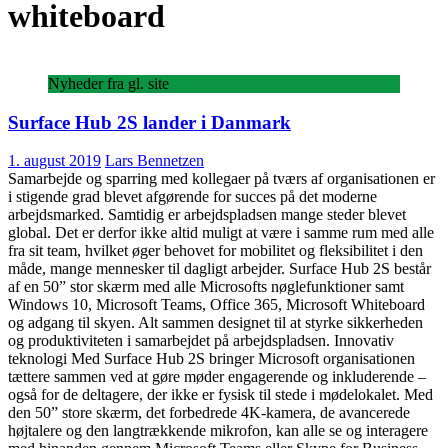
whiteboard
Nyheder fra gl. site
Surface Hub 2S lander i Danmark
1. august 2019
Lars Bennetzen
Samarbejde og sparring med kollegaer på tværs af organisationen er
i stigende grad blevet afgørende for succes på det moderne
arbejdsmarked. Samtidig er arbejdspladsen mange steder blevet
global. Det er derfor ikke altid muligt at være i samme rum med alle
fra sit team, hvilket øger behovet for mobilitet og fleksibilitet i den
måde, mange mennesker til dagligt arbejder. Surface Hub 2S består
af en 50” stor skærm med alle Microsofts nøglefunktioner samt
Windows 10, Microsoft Teams, Office 365, Microsoft Whiteboard
og adgang til skyen. Alt sammen designet til at styrke sikkerheden
og produktiviteten i samarbejdet på arbejdspladsen. Innovativ
teknologi Med Surface Hub 2S bringer Microsoft organisationen
tættere sammen ved at gøre møder engagerende og inkluderende –
også for de deltagere, der ikke er fysisk til stede i mødelokalet. Med
den 50” store skærm, det forbedrede 4K-kamera, de avancerede
højtalere og den langtrækkende mikrofon, kan alle se og interagere