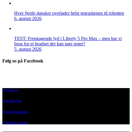
Hver fjerde dansker overlader helst græsplænen til robotten
6. august 2026
TEST: Fremragende lyd i Liberty 5 Pro Max – men har vi
brug for et headset der kan tage noter?
5. august 2026
Følg os på Facebook
Kontakt os
Om Tech-Test
Vores bedømmelse
Nyhedsbrevsarkiv