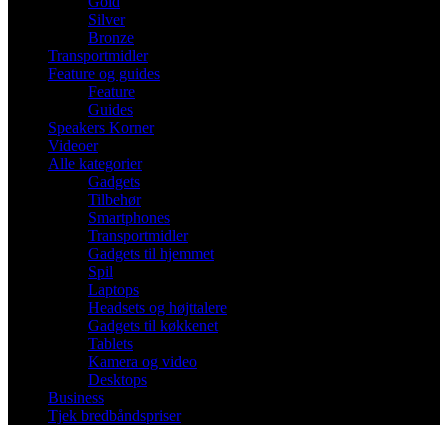
Gold
Silver
Bronze
Transportmidler
Feature og guides
Feature
Guides
Speakers Korner
Videoer
Alle kategorier
Gadgets
Tilbehør
Smartphones
Transportmidler
Gadgets til hjemmet
Spil
Laptops
Headsets og højttalere
Gadgets til køkkenet
Tablets
Kamera og video
Desktops
Business
Tjek bredbåndspriser