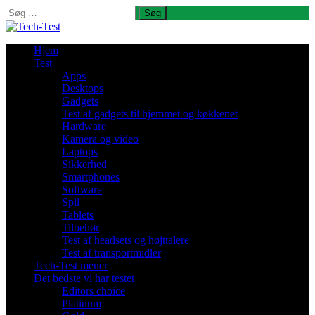
Søg
efter:
Hjem
Test
Apps
Desktops
Gadgets
Test af gadgets til hjemmet og køkkenet
Hardware
Kamera og video
Laptops
Sikkerhed
Smartphones
Software
Spil
Tablets
Tilbehør
Test af headsets og højttalere
Test af transportmidler
Tech-Test mener
Det bedste vi har testet
Editors choice
Platinum