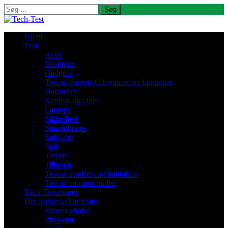
Søg
efter:
Hjem
Test
Apps
Desktops
Gadgets
Test af gadgets til hjemmet og køkkenet
Hardware
Kamera og video
Laptops
Sikkerhed
Smartphones
Software
Spil
Tablets
Tilbehør
Test af headsets og højttalere
Test af transportmidler
Tech-Test mener
Det bedste vi har testet
Editors choice
Platinum