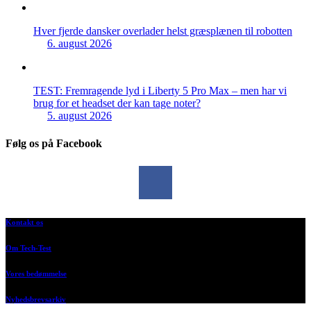
Hver fjerde dansker overlader helst græsplænen til robotten
6. august 2026
TEST: Fremragende lyd i Liberty 5 Pro Max – men har vi
brug for et headset der kan tage noter?
5. august 2026
Følg os på Facebook
Kontakt os
Om Tech-Test
Vores bedømmelse
Nyhedsbrevsarkiv