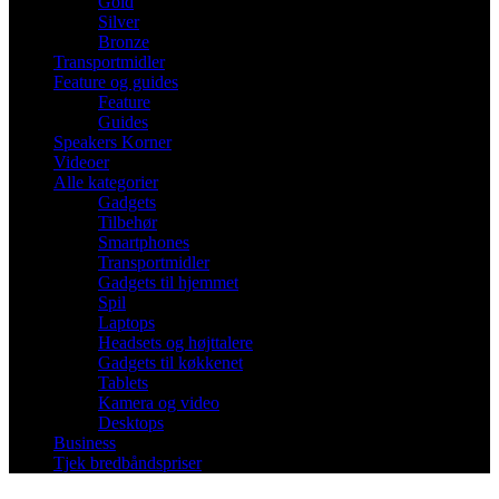
Gold
Silver
Bronze
Transportmidler
Feature og guides
Feature
Guides
Speakers Korner
Videoer
Alle kategorier
Gadgets
Tilbehør
Smartphones
Transportmidler
Gadgets til hjemmet
Spil
Laptops
Headsets og højttalere
Gadgets til køkkenet
Tablets
Kamera og video
Desktops
Business
Tjek bredbåndspriser