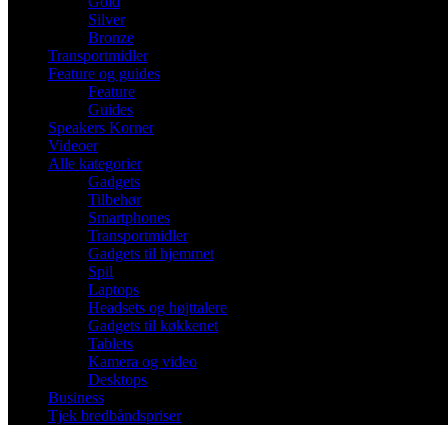
Gold
Silver
Bronze
Transportmidler
Feature og guides
Feature
Guides
Speakers Korner
Videoer
Alle kategorier
Gadgets
Tilbehør
Smartphones
Transportmidler
Gadgets til hjemmet
Spil
Laptops
Headsets og højttalere
Gadgets til køkkenet
Tablets
Kamera og video
Desktops
Business
Tjek bredbåndspriser