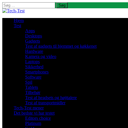
Søg
efter:
Hjem
Test
Apps
Desktops
Gadgets
Test af gadgets til hjemmet og køkkenet
Hardware
Kamera og video
Laptops
Sikkerhed
Smartphones
Software
Spil
Tablets
Tilbehør
Test af headsets og højttalere
Test af transportmidler
Tech-Test mener
Det bedste vi har testet
Editors choice
Platinum