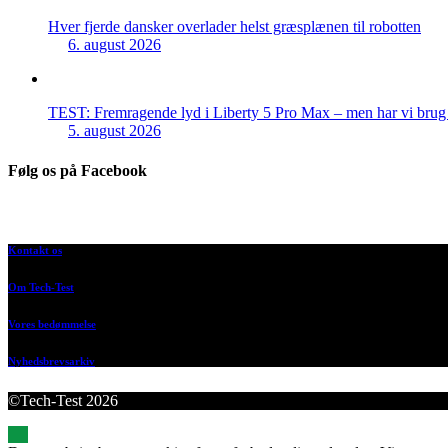
Hver fjerde dansker overlader helst græsplænen til robotten
6. august 2026
TEST: Fremragende lyd i Liberty 5 Pro Max – men har vi brug f
5. august 2026
Følg os på Facebook
Kontakt os
Om Tech-Test
Vores bedømmelse
Nyhedsbrevsarkiv
©Tech-Test 2026