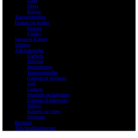
Gold
Silver
Bronze
Transportmidler
Feature og guides
Feature
Guides
Speakers Korner
Videoer
Alle kategorier
Gadgets
Tilbehør
Smartphones
Transportmidler
Gadgets til hjemmet
Spil
Laptops
Headsets og højttalere
Gadgets til køkkenet
Tablets
Kamera og video
Desktops
Business
Tjek bredbåndspriser