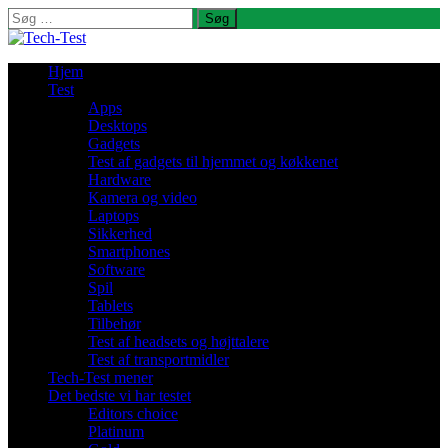
Søg
efter:
Hjem
Test
Apps
Desktops
Gadgets
Test af gadgets til hjemmet og køkkenet
Hardware
Kamera og video
Laptops
Sikkerhed
Smartphones
Software
Spil
Tablets
Tilbehør
Test af headsets og højttalere
Test af transportmidler
Tech-Test mener
Det bedste vi har testet
Editors choice
Platinum