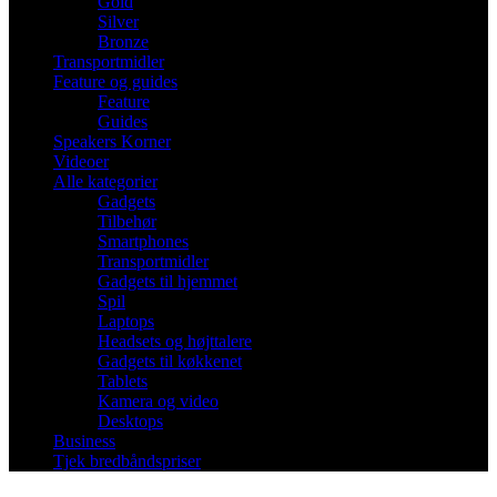
Gold
Silver
Bronze
Transportmidler
Feature og guides
Feature
Guides
Speakers Korner
Videoer
Alle kategorier
Gadgets
Tilbehør
Smartphones
Transportmidler
Gadgets til hjemmet
Spil
Laptops
Headsets og højttalere
Gadgets til køkkenet
Tablets
Kamera og video
Desktops
Business
Tjek bredbåndspriser