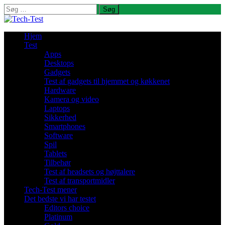
Søg
efter:
Hjem
Test
Apps
Desktops
Gadgets
Test af gadgets til hjemmet og køkkenet
Hardware
Kamera og video
Laptops
Sikkerhed
Smartphones
Software
Spil
Tablets
Tilbehør
Test af headsets og højttalere
Test af transportmidler
Tech-Test mener
Det bedste vi har testet
Editors choice
Platinum