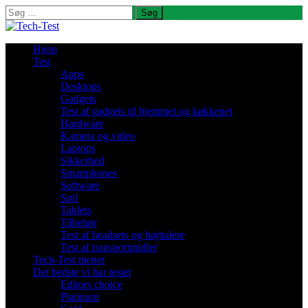
Søg
efter:
Hjem
Test
Apps
Desktops
Gadgets
Test af gadgets til hjemmet og køkkenet
Hardware
Kamera og video
Laptops
Sikkerhed
Smartphones
Software
Spil
Tablets
Tilbehør
Test af headsets og højttalere
Test af transportmidler
Tech-Test mener
Det bedste vi har testet
Editors choice
Platinum