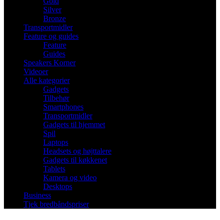
Gold
Silver
Bronze
Transportmidler
Feature og guides
Feature
Guides
Speakers Korner
Videoer
Alle kategorier
Gadgets
Tilbehør
Smartphones
Transportmidler
Gadgets til hjemmet
Spil
Laptops
Headsets og højttalere
Gadgets til køkkenet
Tablets
Kamera og video
Desktops
Business
Tjek bredbåndspriser