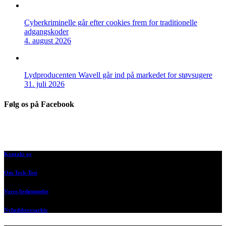
Cyberkriminelle går efter cookies frem for traditionelle
adgangskoder
4. august 2026
Lydproducenten Wavell går ind på markedet for støvsugere
31. juli 2026
Følg os på Facebook
Kontakt os
Om Tech-Test
Vores bedømmelse
Nyhedsbrevsarkiv