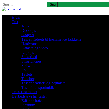
Søg
efter:
Hjem
Test
Apps
Desktops
Gadgets
Test af gadgets til hjemmet og køkkenet
Hardware
Kamera og video
Laptops
Sikkerhed
Smartphones
Software
Spil
Tablets
Tilbehør
Test af headsets og højttalere
Test af transportmidler
Tech-Test mener
Det bedste vi har testet
Editors choice
Platinum