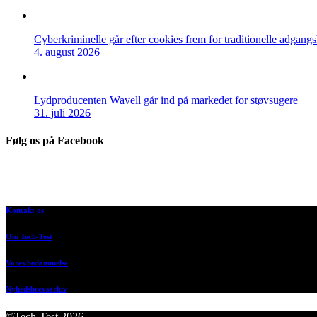
Cyberkriminelle går efter cookies frem for traditionelle adgang
4. august 2026
Lydproducenten Wavell går ind på markedet for støvsugere
31. juli 2026
Følg os på Facebook
Kontakt os
Om Tech-Test
Vores bedømmelse
Nyhedsbrevsarkiv
©Tech-Test 2026