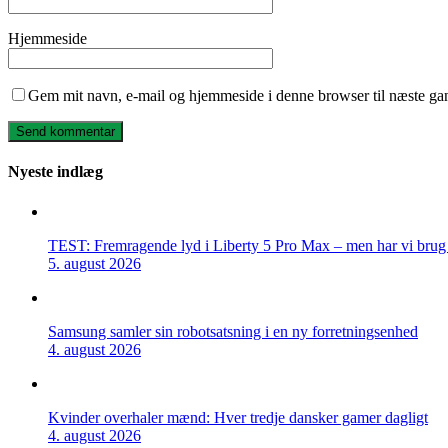
Hjemmeside
Gem mit navn, e-mail og hjemmeside i denne browser til næste ga
Nyeste indlæg
TEST: Fremragende lyd i Liberty 5 Pro Max – men har vi brug f
5. august 2026
Samsung samler sin robotsatsning i en ny forretningsenhed
4. august 2026
Kvinder overhaler mænd: Hver tredje dansker gamer dagligt
4. august 2026