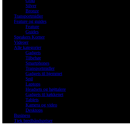
Gold
Silver
Bronze
Transportmidler
Feature og guides
Feature
Guides
Speakers Korner
Videoer
Alle kategorier
Gadgets
Tilbehør
Smartphones
Transportmidler
Gadgets til hjemmet
Spil
Laptops
Headsets og højttalere
Gadgets til køkkenet
Tablets
Kamera og video
Desktops
Business
Tjek bredbåndspriser