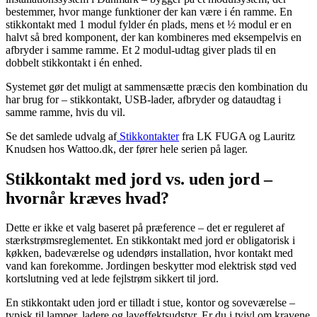
bestemmer, hvor mange funktioner der kan være i én ramme. En
stikkontakt med 1 modul fylder én plads, mens et ½ modul er en
halvt så bred komponent, der kan kombineres med eksempelvis en
afbryder i samme ramme. Et 2 modul-udtag giver plads til en
dobbelt stikkontakt i én enhed.
Systemet gør det muligt at sammensætte præcis den kombination du
har brug for – stikkontakt, USB-lader, afbryder og dataudtag i
samme ramme, hvis du vil.
Se det samlede udvalg af
Stikkontakter
fra LK FUGA og Lauritz
Knudsen hos Wattoo.dk, der fører hele serien på lager.
Stikkontakt med jord vs. uden jord –
hvornår kræves hvad?
Dette er ikke et valg baseret på præference – det er reguleret af
stærkstrømsreglementet. En stikkontakt med jord er obligatorisk i
køkken, badeværelse og udendørs installation, hvor kontakt med
vand kan forekomme. Jordingen beskytter mod elektrisk stød ved
kortslutning ved at lede fejlstrøm sikkert til jord.
En stikkontakt uden jord er tilladt i stue, kontor og soveværelse –
typisk til lamper, ladere og laveffektsudstyr. Er du i tvivl om kravene