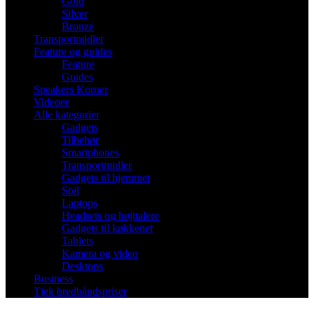
Gold
Silver
Bronze
Transportmidler
Feature og guides
Feature
Guides
Speakers Korner
Videoer
Alle kategorier
Gadgets
Tilbehør
Smartphones
Transportmidler
Gadgets til hjemmet
Spil
Laptops
Headsets og højttalere
Gadgets til køkkenet
Tablets
Kamera og video
Desktops
Business
Tjek bredbåndspriser