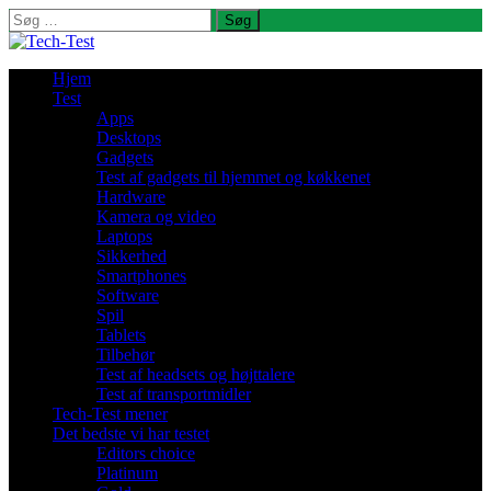
Søg
efter:
Hjem
Test
Apps
Desktops
Gadgets
Test af gadgets til hjemmet og køkkenet
Hardware
Kamera og video
Laptops
Sikkerhed
Smartphones
Software
Spil
Tablets
Tilbehør
Test af headsets og højttalere
Test af transportmidler
Tech-Test mener
Det bedste vi har testet
Editors choice
Platinum