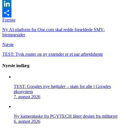
Twitter
LinkedIn
Forrige
Share
Ny AI-platform fra One.com skal redde forældede SMV-
hjemmesider
Næste
TEST: Tysk router og ny extender er et par arbejdsheste
Nyeste indlæg
TEST: Googles nye højttaler – skøn for alle i Googles
økosystem
7. august 2026
Ny kamerataske fra PGYTECH låner design fra militæret
6. august 2026