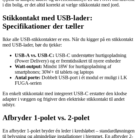
i din bolig, er det altid korrekt at vælge stikkontakt med jord.
Stikkontakt med USB-lader:
Specifikationer der tæller
Ikke alle USB-stikkontakter er ens. Når du kigger på en stikkontakt
med USB-lader, bør du tjekke:
USB-A vs. USB-C:
USB-C understøtter hurtigopladning
(Power Delivery) og er fremtidssikret til nyere enheder
Watt-output:
Mindst 18W for hurtigopladning af
smartphones; 30W+ til tablets og laptops
Antal porte:
Dobbelt USB-port i ét modul er muligt i LK
FUGA-serien
En enkelt stikkontakt med integreret USB-C erstatter den klodse
adapter i væggen og frigiver den elektriske stikkontakt til andet
udstyr.
Afbryder 1-polet vs. 2-polet
En afbryder 1-polet bryder én leder i kredsløbet – standardløsningen
til belysning og almindelige installationer i hjemmet. En afbryder 2-