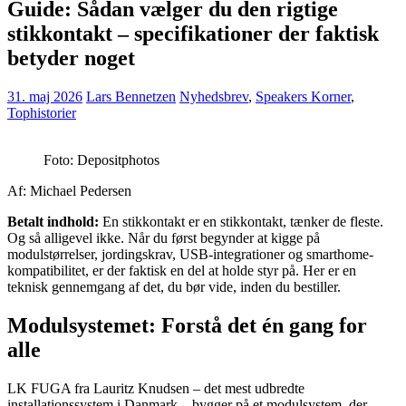
Guide: Sådan vælger du den rigtige
stikkontakt – specifikationer der faktisk
betyder noget
31. maj 2026
Lars Bennetzen
Nyhedsbrev
,
Speakers Korner
,
Tophistorier
Foto: Depositphotos
Af: Michael Pedersen
Betalt indhold:
En stikkontakt er en stikkontakt, tænker de fleste.
Og så alligevel ikke. Når du først begynder at kigge på
modulstørrelser, jordingskrav, USB-integrationer og smarthome-
kompatibilitet, er der faktisk en del at holde styr på. Her er en
teknisk gennemgang af det, du bør vide, inden du bestiller.
Modulsystemet: Forstå det én gang for
alle
LK FUGA fra Lauritz Knudsen – det mest udbredte
installationssystem i Danmark – bygger på et modulsystem, der