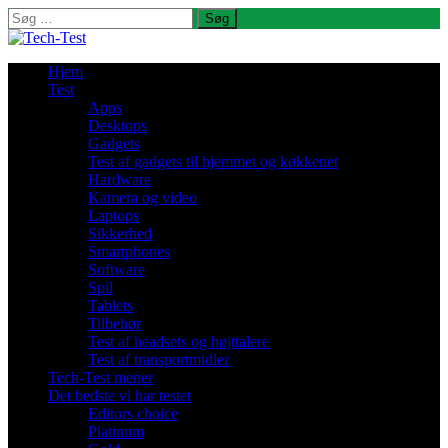
Søg
efter:
Hjem
Test
Apps
Desktops
Gadgets
Test af gadgets til hjemmet og køkkenet
Hardware
Kamera og video
Laptops
Sikkerhed
Smartphones
Software
Spil
Tablets
Tilbehør
Test af headsets og højttalere
Test af transportmidler
Tech-Test mener
Det bedste vi har testet
Editors choice
Platinum