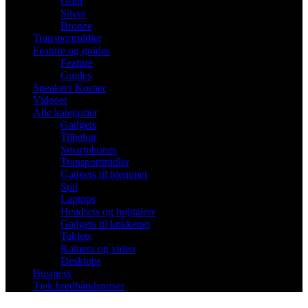
Gold
Silver
Bronze
Transportmidler
Feature og guides
Feature
Guides
Speakers Korner
Videoer
Alle kategorier
Gadgets
Tilbehør
Smartphones
Transportmidler
Gadgets til hjemmet
Spil
Laptops
Headsets og højttalere
Gadgets til køkkenet
Tablets
Kamera og video
Desktops
Business
Tjek bredbåndspriser