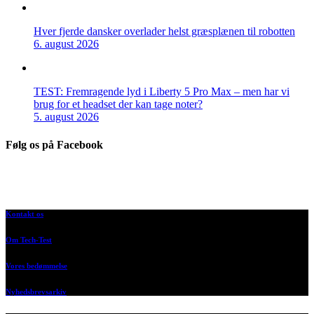
Hver fjerde dansker overlader helst græsplænen til robotten
6. august 2026
TEST: Fremragende lyd i Liberty 5 Pro Max – men har vi
brug for et headset der kan tage noter?
5. august 2026
Følg os på Facebook
Kontakt os
Om Tech-Test
Vores bedømmelse
Nyhedsbrevsarkiv