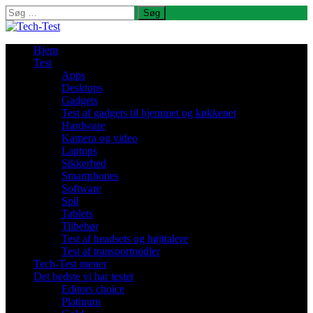
Søg
efter:
Hjem
Test
Apps
Desktops
Gadgets
Test af gadgets til hjemmet og køkkenet
Hardware
Kamera og video
Laptops
Sikkerhed
Smartphones
Software
Spil
Tablets
Tilbehør
Test af headsets og højttalere
Test af transportmidler
Tech-Test mener
Det bedste vi har testet
Editors choice
Platinum