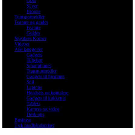
Gold
Silver
Bronze
Transportmidler
Feature og guides
Feature
Guides
Speakers Korner
Videoer
Alle kategorier
Gadgets
Tilbehør
Smartphones
Transportmidler
Gadgets til hjemmet
Spil
Laptops
Headsets og højttalere
Gadgets til køkkenet
Tablets
Kamera og video
Desktops
Business
Tjek bredbåndspriser