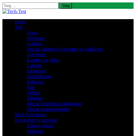
Søg
efter:
Hjem
Test
Apps
Desktops
Gadgets
Test af gadgets til hjemmet og køkkenet
Hardware
Kamera og video
Laptops
Sikkerhed
Smartphones
Software
Spil
Tablets
Tilbehør
Test af headsets og højttalere
Test af transportmidler
Tech-Test mener
Det bedste vi har testet
Editors choice
Platinum