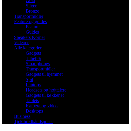
Gold
Silver
Bronze
Transportmidler
Feature og guides
Feature
Guides
Speakers Korner
Videoer
Alle kategorier
Gadgets
Tilbehør
Smartphones
Transportmidler
Gadgets til hjemmet
Spil
Laptops
Headsets og højttalere
Gadgets til køkkenet
Tablets
Kamera og video
Desktops
Business
Tjek bredbåndspriser