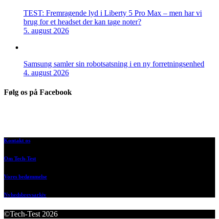
TEST: Fremragende lyd i Liberty 5 Pro Max – men har vi
brug for et headset der kan tage noter?
5. august 2026
Samsung samler sin robotsatsning i en ny forretningsenhed
4. august 2026
Følg os på Facebook
Kontakt os
Om Tech-Test
Vores bedømmelse
Nyhedsbrevsarkiv
©Tech-Test 2026