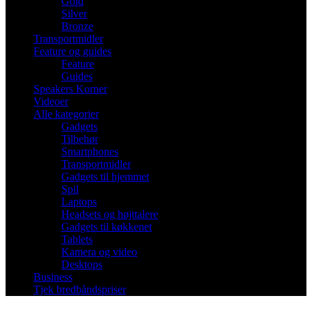
Gold
Silver
Bronze
Transportmidler
Feature og guides
Feature
Guides
Speakers Korner
Videoer
Alle kategorier
Gadgets
Tilbehør
Smartphones
Transportmidler
Gadgets til hjemmet
Spil
Laptops
Headsets og højttalere
Gadgets til køkkenet
Tablets
Kamera og video
Desktops
Business
Tjek bredbåndspriser