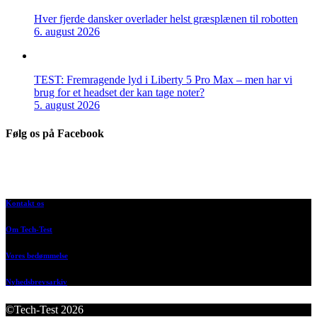
Hver fjerde dansker overlader helst græsplænen til robotten
6. august 2026
TEST: Fremragende lyd i Liberty 5 Pro Max – men har vi
brug for et headset der kan tage noter?
5. august 2026
Følg os på Facebook
Kontakt os
Om Tech-Test
Vores bedømmelse
Nyhedsbrevsarkiv
©Tech-Test 2026