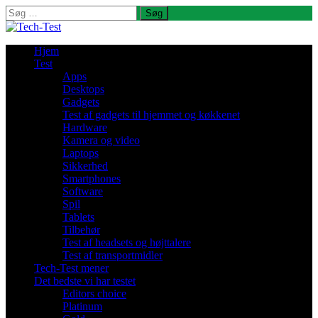
Søg
efter:
Hjem
Test
Apps
Desktops
Gadgets
Test af gadgets til hjemmet og køkkenet
Hardware
Kamera og video
Laptops
Sikkerhed
Smartphones
Software
Spil
Tablets
Tilbehør
Test af headsets og højttalere
Test af transportmidler
Tech-Test mener
Det bedste vi har testet
Editors choice
Platinum