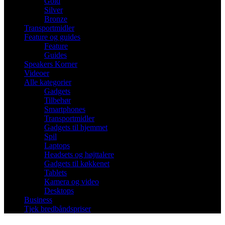
Gold
Silver
Bronze
Transportmidler
Feature og guides
Feature
Guides
Speakers Korner
Videoer
Alle kategorier
Gadgets
Tilbehør
Smartphones
Transportmidler
Gadgets til hjemmet
Spil
Laptops
Headsets og højttalere
Gadgets til køkkenet
Tablets
Kamera og video
Desktops
Business
Tjek bredbåndspriser