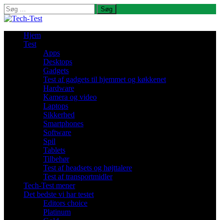
Søg
efter:
Hjem
Test
Apps
Desktops
Gadgets
Test af gadgets til hjemmet og køkkenet
Hardware
Kamera og video
Laptops
Sikkerhed
Smartphones
Software
Spil
Tablets
Tilbehør
Test af headsets og højttalere
Test af transportmidler
Tech-Test mener
Det bedste vi har testet
Editors choice
Platinum