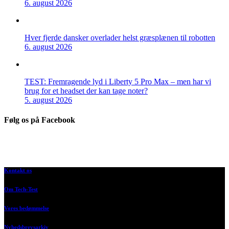
6. august 2026
Hver fjerde dansker overlader helst græsplænen til robotten
6. august 2026
TEST: Fremragende lyd i Liberty 5 Pro Max – men har vi
brug for et headset der kan tage noter?
5. august 2026
Følg os på Facebook
Kontakt os
Om Tech-Test
Vores bedømmelse
Nyhedsbrevsarkiv