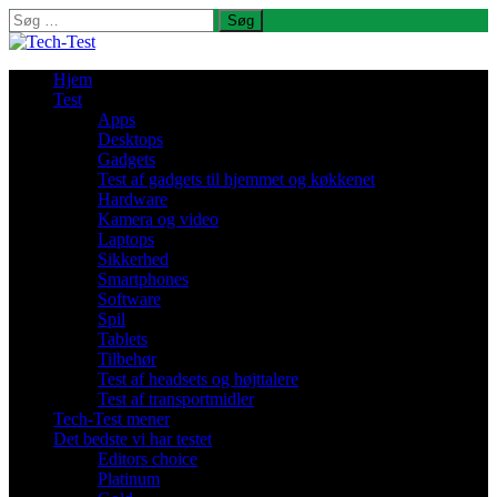
Søg
efter:
Hjem
Test
Apps
Desktops
Gadgets
Test af gadgets til hjemmet og køkkenet
Hardware
Kamera og video
Laptops
Sikkerhed
Smartphones
Software
Spil
Tablets
Tilbehør
Test af headsets og højttalere
Test af transportmidler
Tech-Test mener
Det bedste vi har testet
Editors choice
Platinum