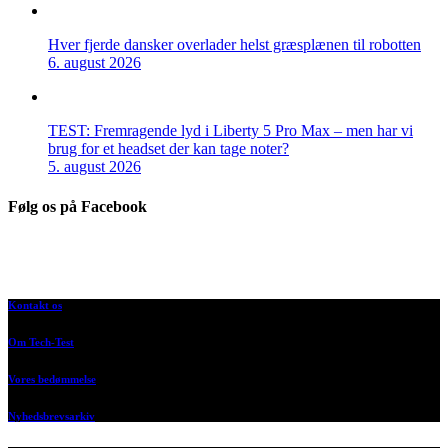
Hver fjerde dansker overlader helst græsplænen til robotten
6. august 2026
TEST: Fremragende lyd i Liberty 5 Pro Max – men har vi
brug for et headset der kan tage noter?
5. august 2026
Følg os på Facebook
Kontakt os
Om Tech-Test
Vores bedømmelse
Nyhedsbrevsarkiv