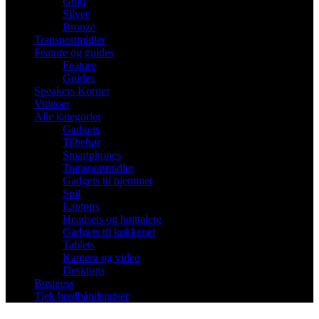
Gold
Silver
Bronze
Transportmidler
Feature og guides
Feature
Guides
Speakers Korner
Videoer
Alle kategorier
Gadgets
Tilbehør
Smartphones
Transportmidler
Gadgets til hjemmet
Spil
Laptops
Headsets og højttalere
Gadgets til køkkenet
Tablets
Kamera og video
Desktops
Business
Tjek bredbåndspriser