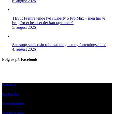
6. august 2026
TEST: Fremragende lyd i Liberty 5 Pro Max – men har vi
brug for et headset der kan tage noter?
5. august 2026
Samsung samler sin robotsatsning i en ny forretningsenhed
4. august 2026
Følg os på Facebook
Kontakt os
Om Tech-Test
Vores bedømmelse
Nyhedsbrevsarkiv