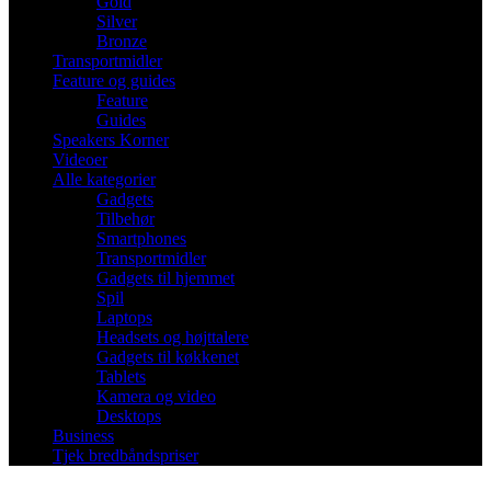
Gold
Silver
Bronze
Transportmidler
Feature og guides
Feature
Guides
Speakers Korner
Videoer
Alle kategorier
Gadgets
Tilbehør
Smartphones
Transportmidler
Gadgets til hjemmet
Spil
Laptops
Headsets og højttalere
Gadgets til køkkenet
Tablets
Kamera og video
Desktops
Business
Tjek bredbåndspriser