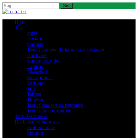
Søg
efter:
Hjem
Test
Apps
Desktops
Gadgets
Test af gadgets til hjemmet og køkkenet
Hardware
Kamera og video
Laptops
Sikkerhed
Smartphones
Software
Spil
Tablets
Tilbehør
Test af headsets og højttalere
Test af transportmidler
Tech-Test mener
Det bedste vi har testet
Editors choice
Platinum